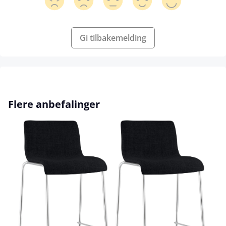
Gi tilbakemelding
Hopp over produktgalleri
Flere anbefalinger