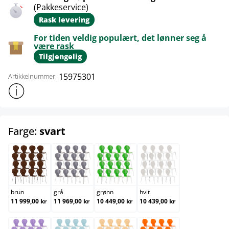
(Pakkeservice)
Rask levering
For tiden veldig populært, det lønner seg å
være rask
Tilgjengelig
15975301
Artikkelnummer:
Vis mer produktinformasjon
select
Farge:
svart
brun
grå
grønn
hvit
brun
grå
grønn
hvit
11 999,00 kr
11 969,00 kr
10 449,00 kr
10 439,00 kr