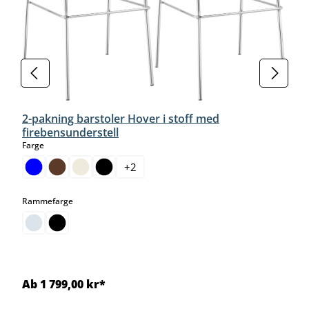
2-pakning barstoler Hover i stoff med
firebensunderstell
select
Farge
+
2
select
Rammefarge
Ab 1 799,00 kr*