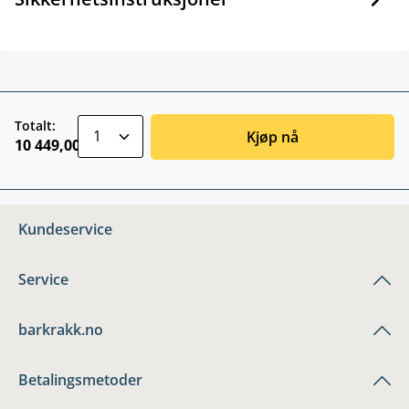
zentheme.component.product.quantitySele
Totalt:
Kjøp nå
10 449,00 kr
Kundeservice
Service
barkrakk.no
Betalingsmetoder