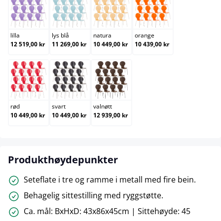
lilla
lys blå
natura
orange
lilla
lys blå
natura
orange
12 519,00 kr
11 269,00 kr
10 449,00 kr
10 439,00 kr
rød
svart
valnøtt
rød
svart
valnøtt
10 449,00 kr
10 449,00 kr
12 939,00 kr
Produkthøydepunkter
Seteflate i tre og ramme i metall med fire bein.
Behagelig sittestilling med ryggstøtte.
Ca. mål: BxHxD: 43x86x45cm | Sittehøyde: 45