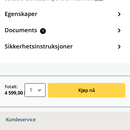
Egenskaper
Documents
1
Sikkerhetsinstruksjoner
zentheme.component.product.quantitySele
Totalt:
Kjøp nå
4 599,00 kr
Kundeservice