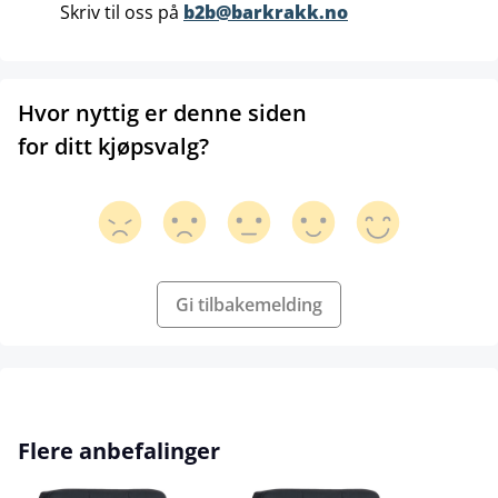
Skriv til oss på
b2b@barkrakk.no
Hvor nyttig er denne siden
for ditt kjøpsvalg?
Gi tilbakemelding
Hopp over produktgalleri
Flere anbefalinger