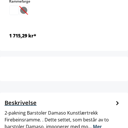
select
Rammefarge
(Dette alternativet er foreløpig ikke tilgjengelig.)
1 715,29 kr*
Beskrivelse
2-pakning Barstoler Damaso Kunstlærtrekk
Firebeinsramme. . Dette settet, som består av to
barstoler Damaso, imponerer med mo…
Mer