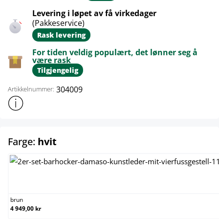
Levering i løpet av få virkedager
(Pakkeservice)
Rask levering
For tiden veldig populært, det lønner seg å
være rask
Tilgjengelig
304009
Artikkelnummer:
Vis mer produktinformasjon
select
Farge:
hvit
brun
brun
4 949,00 kr