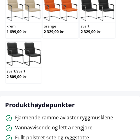
krem
orange
svart
krem
orange
svart
1 699,00 kr
2 329,00 kr
2 329,00 kr
svart/svart
svart
/
svart
2 809,00 kr
Produkthøydepunkter
Fjarmende ramme avlaster ryggmusklene
Vannavvisende og lett a rengjore
Fullt polstret sete og ryggstotte