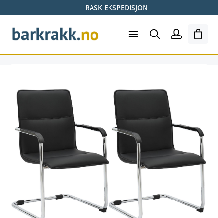
RASK EKSPEDISJON
Hopp til hovedinnhold
Hand