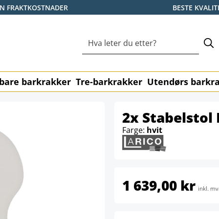
EN FRAKTKOSTNADER
BESTE KVALIT
bare barkrakker
Tre-barkrakker
Utendørs barkr
2x Stabelsto
Farge:
hvit
1 639,00 kr
inkl. mv