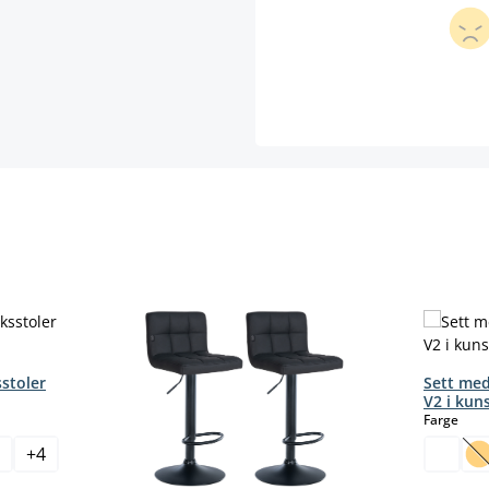
stoler
Sett med
V2 i kun
sele
Farge
+
4
(