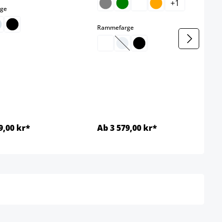
+
1
select
ge
select
Rammefarge
(Dette alternativet er foreløpig 
engelig.)
engelig.)
9,00 kr*
Ab 3 579,00 kr*
Detaljer
Detaljer