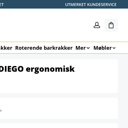
ET
UTMERKET KUNDESERVICE
Handle
akker
Roterende barkrakker
Mer
Møbler
l DIEGO ergonomisk
a