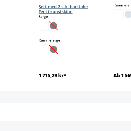
Rammefar
Sett med 2 stk. barstoler
Feni i kunstskinn
select
Farge
(Dette alternativet er foreløpig ikke tilgj
select
Rammefarge
(Dette alternativet er foreløpig ikke tilgj
1 715,29 kr*
Ab 1 56
jer
Detaljer