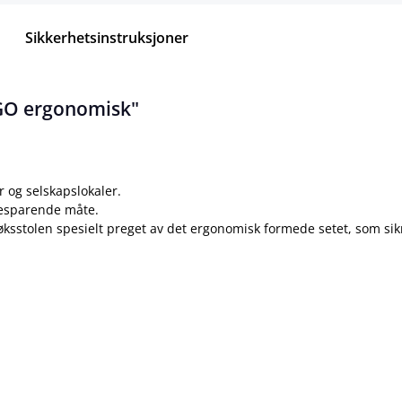
Sikkerhetsinstruksjoner
EGO ergonomisk"
r og selskapslokaler.
besparende måte.
søksstolen spesielt preget av det ergonomisk formede setet, som sikr