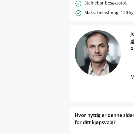
Stablebar besøksstol.
Maks. belastning: 120 kg
J
g
o
M
Hvor nyttig er denne side
for ditt kjøpsvalg?