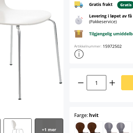
Gratis frakt
Gratis
Levering i løpet av få
(Pakkeservice)
Tilgjengelig umiddelb
15972502
Artikkelnummer:
Vis mer produktinformasjon
Produktmengde: A
select
Farge:
hvit
+1 mer