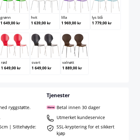
grønn
hvit
lilla
lys blå
grønn
hvit
lilla
lys blå
1 649,00 kr
1 639,00 kr
1 969,00 kr
1 779,00 kr
e
rød
svart
valnøtt
rød
svart
valnøtt
1 649,00 kr
1 649,00 kr
1 889,00 kr
Tjenester
med ryggstøtte.
Betal innen 30 dager
.
Utmerket kundeservice
5cm | Sittehøyde:
SSL-kryptering for et sikkert
kjøp