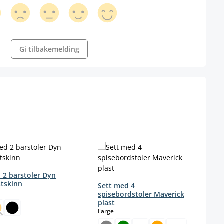
Gi tilbakemelding
 2 barstoler Dyn
stskinn
Sett med 4
ct
spisebordstoler Maverick
plast
select
Farge
Dette alternativet er foreløpig ikke tilgjengelig.)