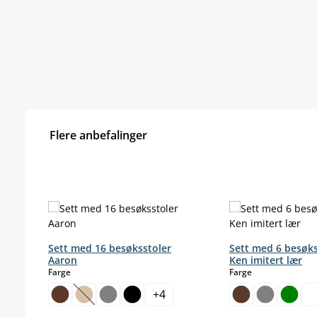
Flere anbefalinger
Hopp over produktgalleri
Sett med 16 besøksstoler
Sett med 6 besøks
Aaron
Ken imitert lær
select
select
Farge
Farge
+
4
(Dette alternativet er foreløpig ikke tilgjengelig.)