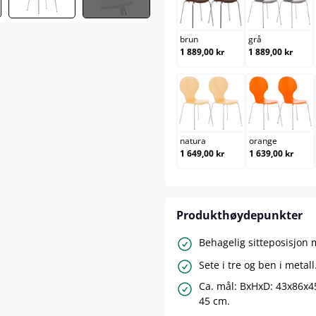
brun
grå
brun
grå
1 889,00 kr
1 889,00 kr
natura
orang
natura
orange
1 649,00 kr
1 639,00 kr
Produkthøydepunkter
Behagelig sitteposisjon 
Sete i tre og ben i metall
Ca. mål: BxHxD: 43x86x4
45 cm.