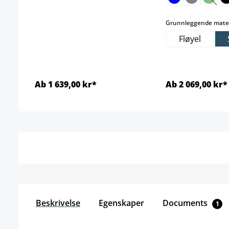
(Dette
Grunnleggende mater
Fløyel
Ab 1 639,00 kr*
Ab 2 069,00 kr*
Detaljer
Detal
Beskrivelse
Egenskaper
Documents
1