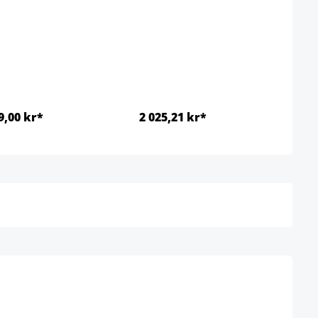
9,00 kr*
2 025,21 kr*
Detaljer
Detaljer