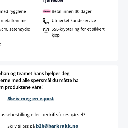
Tjenester
g med rygglene
Betal innen 30 dager
et metallramme
Utmerket kundeservice
9cm, setehøyde:
SSL-kryptering for et sikkert
kjøp
e
ohan og teamet hans hjelper deg
jerne med alle spørsmål du måtte ha
m produktene våre!
Skriv meg en e-post
assebestilling eller bedriftsforespørsel?
b2b@barkrakk.no
Skriv til oss på