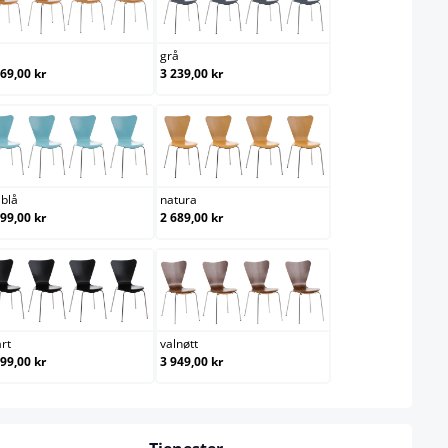
eik
grå
grå
169,00 kr
3 239,00 kr
lys blå
natura
 blå
natura
699,00 kr
2 689,00 kr
svart
valnøtt
art
valnøtt
699,00 kr
3 949,00 kr