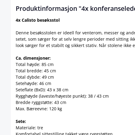
Produktinformasjon "4x konferanselede
4x Calisto besøksstol
Denne besøksstolen er ideell for venterom, messer og andr
setet, som sørger for at selv lengre perioder med sitting ikk
look sørger for et stabilt og sikkert stativ. Når stolene ikke 
Ca. dimensjoner:
Total høyde: 85 cm
Total bredde: 45 cm
Total dybde: 49 cm
Setehøyde: 46 cm
Seteflate (BxD): 43 x 38 cm
Rygghøyde (laveste/høyeste punkt): 38 / 43 cm
Bredde ryggstøtte: 43 cm
Max. Bæreevne: 120 kg
Sete:
Materiale: tre
Komfortabel sittestilling takket være ryggstøtten