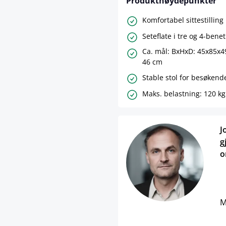
Produkthøydepunkter
Komfortabel sittestillin
Seteflate i tre og 4-ben
Ca. mål: BxHxD: 45x85x4
46 cm
Stable stol for besøkend
Maks. belastning: 120 kg
J
g
o
M