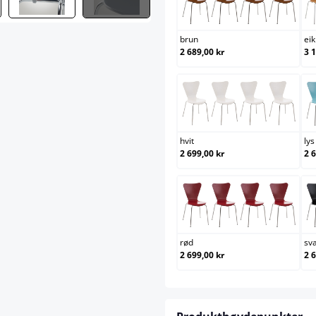
brun
brun
eik
2 689,00 kr
3 
hvit
hvit
lys
2 699,00 kr
2 
rød
rød
sv
2 699,00 kr
2 