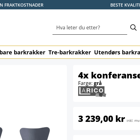
EN FRAKTKOSTNADER
BESTE KVALIT
bare barkrakker
Tre-barkrakker
Utendørs barkr
4x konferanse
Farge:
grå
3 239,00 kr
inkl. mv