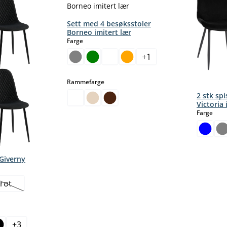
Sett med 4 besøksstoler
Borneo imitert lær
select
Farge
+
1
select
Rammefarge
2 stk sp
Victoria 
sele
Farge
 Giverny
rot
nativet er foreløpig ikke tilgjengelig.)
(Dette alternativet er foreløpig ikke tilgjengelig.)
+
3