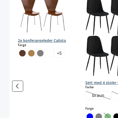
2x konferanseleder Calisto
select
Farge
+
5
Sett med 4 stoler
select
Farbe
braun
(Dette alter
select
Farge