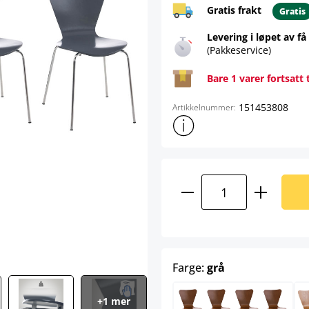
Gratis frakt
Gratis
Levering i løpet av få
(Pakkeservice)
Bare 1 varer fortsatt 
151453808
Artikkelnummer:
Vis mer produktinformasjon
Produktmengde: A
select
Farge:
grå
+1 mer