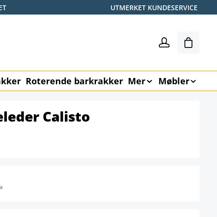
ET
UTMERKET KUNDESERVICE
Handle
akker
Roterende barkrakker
Mer
Møbler
leder Calisto
a