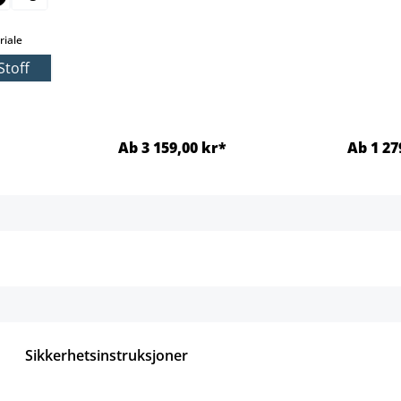
 alternativet er foreløpig ikke tilgjengelig.)
select
iale
Stoff
Ab 3 159,00 kr*
Ab 1 27
jer
Detaljer
Sikkerhetsinstruksjoner