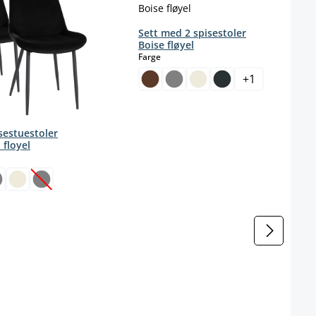
Sett med 2 spisestoler
Boise fløyel
select
Farge
+
1
isestuestoler
i floyel
ct
(Dette alternativet er foreløpig ikke tilgjengelig.)