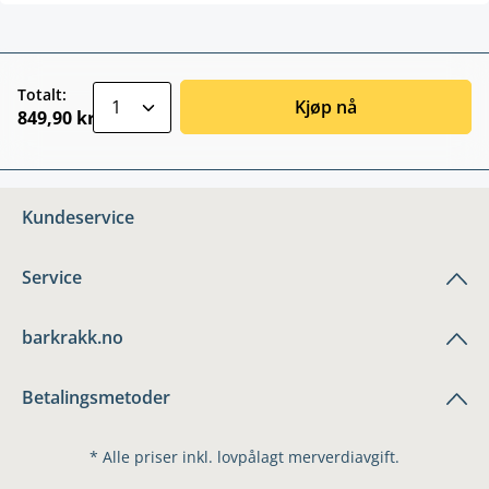
zentheme.component.product.quantitySele
Totalt:
Kjøp nå
849,90 kr
Kundeservice
Service
barkrakk.no
Betalingsmetoder
* Alle priser inkl. lovpålagt merverdiavgift.