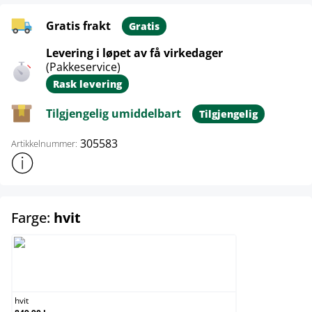
Gratis frakt
Gratis
Levering i løpet av få virkedager
(Pakkeservice)
Rask levering
Tilgjengelig umiddelbart
Tilgjengelig
305583
Artikkelnummer:
Vis mer produktinformasjon
select
Farge:
hvit
hvit
hvit