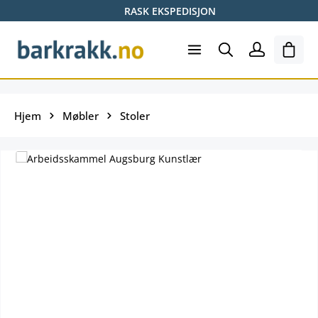
RASK EKSPEDISJON
Hopp til hovedinnhold
Hand
Hjem
Møbler
Stoler