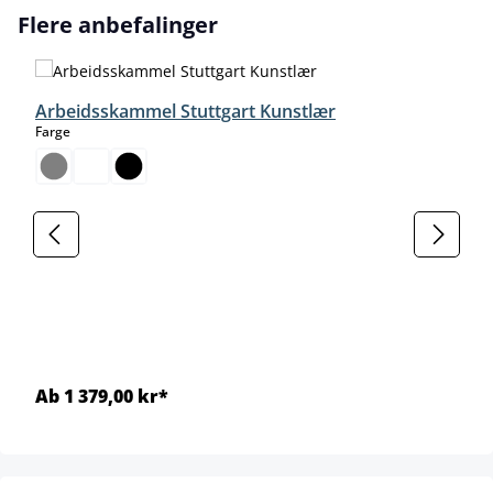
Hopp over produktgalleri
Flere anbefalinger
Arbeidsskammel Stuttgart Kunstlær
select
Farge
Ab 1 379,00 kr*