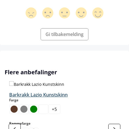
Gi tilbakemelding
Hopp over produktgalleri
Flere anbefalinger
Barkrakk Lazio Kunstskinn
select
Farge
+
5
select
Rammefarge