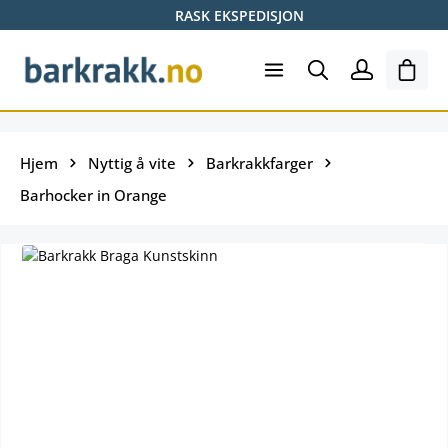
RASK EKSPEDISJON
Hopp til hovedinnhold
Hand
Hjem
Nyttig å vite
Barkrakkfarger
Barhocker in Orange