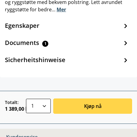
og ryggstøtte med bekvem polstring. Lett avrundet
ryggstøtte for bedre…
Mer
Egenskaper
Documents
1
Sicherheitshinweise
zentheme.component.product.quantitySele
Totalt:
Kjøp nå
1 389,00 kr
Kundeservice