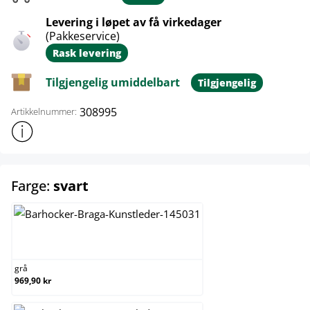
Levering i løpet av få virkedager
(Pakkeservice)
Rask levering
Tilgjengelig umiddelbart
Tilgjengelig
308995
Artikkelnummer:
Vis mer produktinformasjon
select
Farge:
svart
grå
grå
969,90 kr