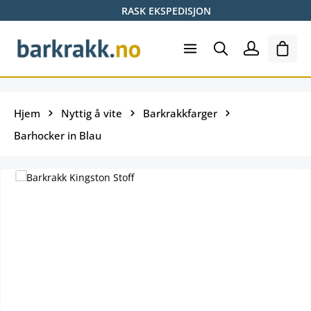
RASK EKSPEDISJON
Hopp til hovedinnhold
Hand
Hjem
Nyttig å vite
Barkrakkfarger
Barhocker in Blau