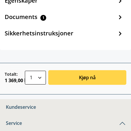
Egenskaper
Documents
1
Sikkerhetsinstruksjoner
zentheme.component.product.quantitySele
Totalt:
Kjøp nå
1 369,00 kr
Kundeservice
Service