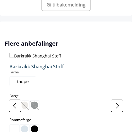
Gi tilbakemelding
Hopp over produktgalleri
Flere anbefalinger
Barkrakk Shanghai Stoff
select
Farbe
taupe
select
Farge
(Dette alternativet er foreløpig ikke tilgjengelig.)
(Dette alternativet er foreløpig ikke tilgjengelig.)
(Dette alternativet er foreløpig ikke tilgjengelig.)
select
Rammefarge