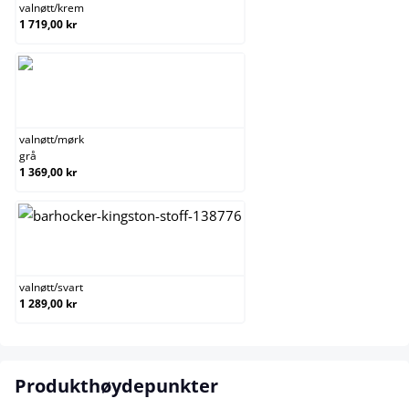
valnøtt
/
krem
1 719,00 kr
valnøtt/mørk grå
valnøtt
/
mørk
grå
1 369,00 kr
valnøtt/svart
valnøtt
/
svart
1 289,00 kr
Produkthøydepunkter