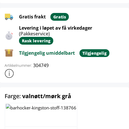
Gratis frakt
Gratis
Levering i løpet av få virkedager
(Pakkeservice)
Rask levering
Tilgjengelig umiddelbart
Tilgjengelig
304749
Artikkelnummer:
Vis mer produktinformasjon
select
Farge:
valnøtt/mørk grå
natura/krem