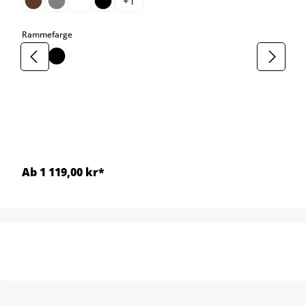
+
1
select
Rammefarge
Ab 1 119,00 kr*