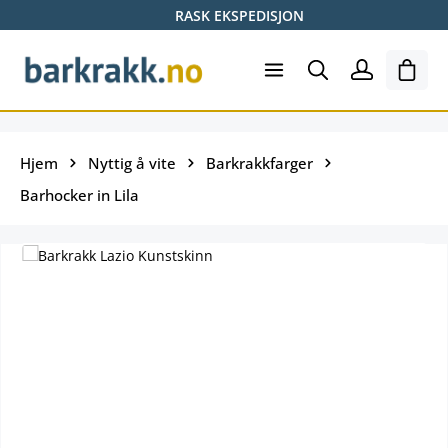
RASK EKSPEDISJON
Hopp til hovedinnhold
Hand
Hjem
Nyttig å vite
Barkrakkfarger
Barhocker in Lila