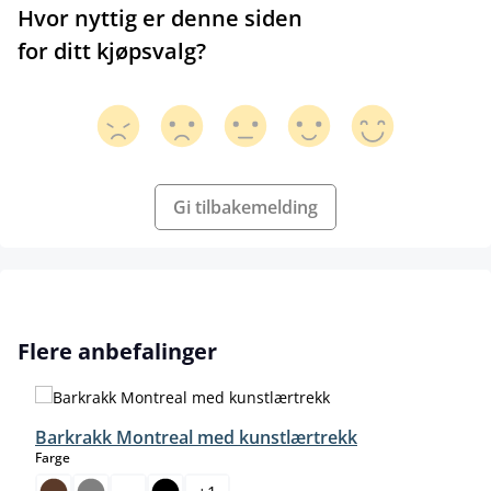
Hvor nyttig er denne siden
for ditt kjøpsvalg?
Gi tilbakemelding
Hopp over produktgalleri
Flere anbefalinger
Barkrakk Montreal med kunstlærtrekk
select
Farge