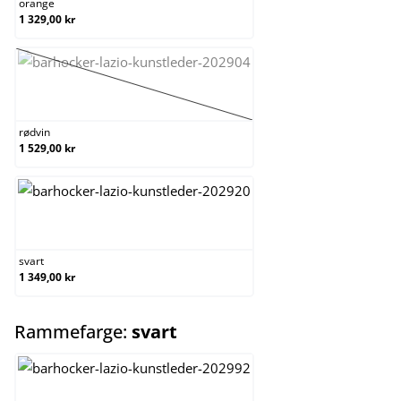
orange
1 329,00 kr
rødvin
(Dette alternativet er foreløpig ikke tilgjengelig.)
rødvin
1 529,00 kr
svart
svart
1 349,00 kr
select
Rammefarge:
svart
hvit