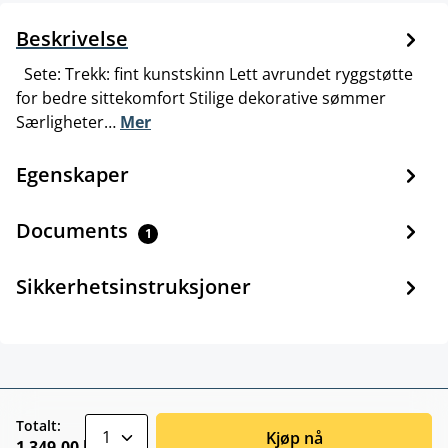
Beskrivelse
Sete: Trekk: fint kunstskinn Lett avrundet ryggstøtte
for bedre sittekomfort Stilige dekorative sømmer
Særligheter…
Mer
Egenskaper
Documents
1
Sikkerhetsinstruksjoner
zentheme.component.product.quantitySele
Totalt:
Kjøp nå
1 349,00 kr