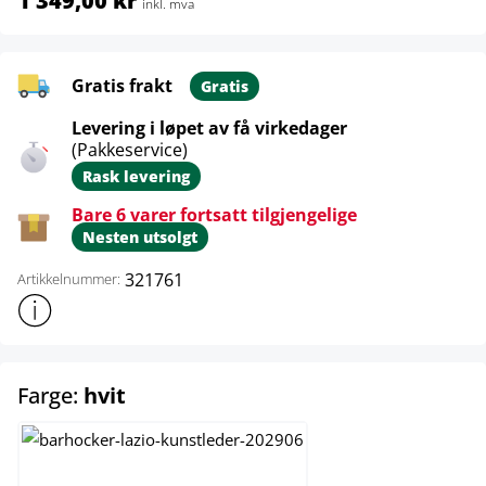
1 349,00 kr
inkl. mva
Gratis frakt
Gratis
Levering i løpet av få virkedager
(Pakkeservice)
Rask levering
Bare 6 varer fortsatt tilgjengelige
Nesten utsolgt
321761
Artikkelnummer:
Vis mer produktinformasjon
select
Farge:
hvit
brun