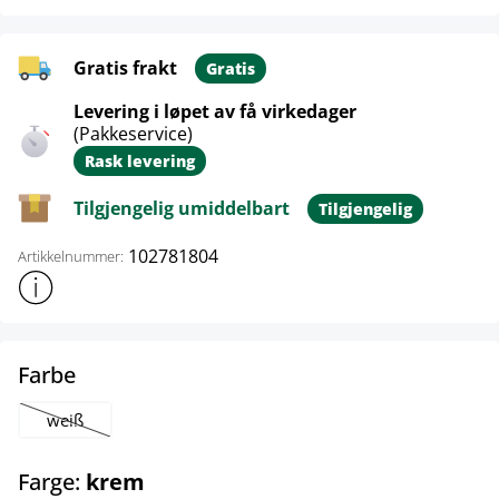
Gratis frakt
Gratis
Levering i løpet av få virkedager
(Pakkeservice)
Rask levering
Tilgjengelig umiddelbart
Tilgjengelig
102781804
Artikkelnummer:
Vis mer produktinformasjon
select
Farbe
weiß
(Dette alternativet er foreløpig ikke tilgjengelig.)
select
Farge:
krem