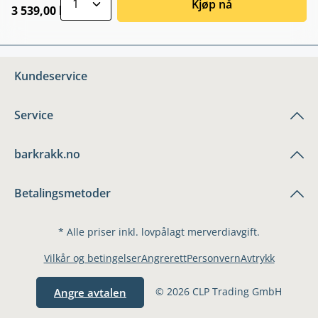
Kjøp nå
3 539,00 kr
Kundeservice
Service
barkrakk.no
Betalingsmetoder
* Alle priser inkl. lovpålagt merverdiavgift.
Vilkår og betingelser
Angrerett
Personvern
Avtrykk
© 2026 CLP Trading GmbH
Angre avtalen