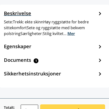
Beskrivelse
Sete:Trekk: ekte skinnHøy ryggstøtte for bedre
sittekomfortSete og ryggstøtte med bekvem
polstringSærligheter:Stilig kviltet…
Mer
Egenskaper
Documents
1
Sikkerhetsinstruksjoner
zentheme.component.product.quantitySele
Totalt: