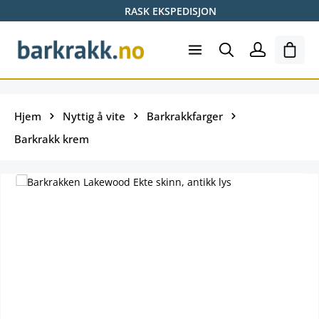
RASK EKSPEDISJON
Hopp til hovedinnhold
Hand
Hjem
Nyttig å vite
Barkrakkfarger
Barkrakk krem