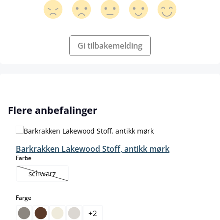
Gi tilbakemelding
Hopp over produktgalleri
Flere anbefalinger
Barkrakken Lakewood Stoff, antikk mørk
select
Farbe
schwarz
(Dette alternativet er foreløpig ikke tilgjengelig.)
select
Farge
+
2