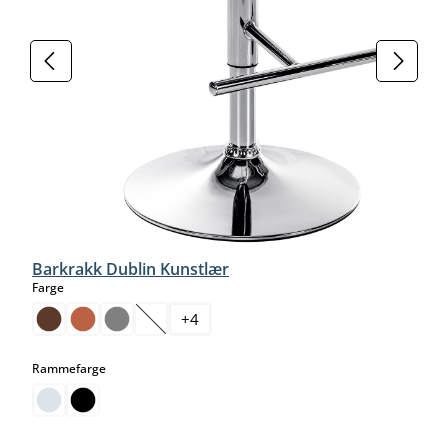
Barkrakk Dublin Kunstlær
select
Farge
+
4
(Dette alternativet er foreløpig ikke tilgjengelig.)
select
Rammefarge