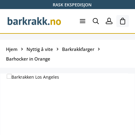
RASK EKSPEDISJON
Hopp til hovedinnhold
Hand
Hjem
Nyttig å vite
Barkrakkfarger
Barhocker in Orange