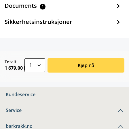
Documents
1
Sikkerhetsinstruksjoner
zentheme.component.product.quantitySele
Totalt:
Kjøp nå
1 679,00 kr
Kundeservice
Service
barkrakk.no