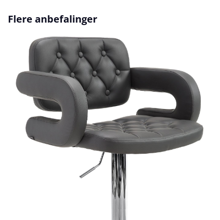
Hopp over produktgalleri
Flere anbefalinger