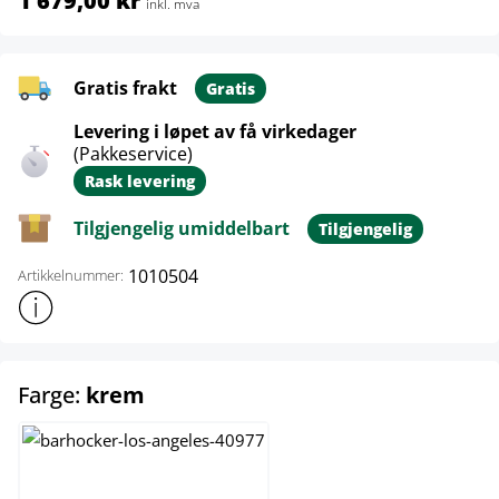
1 679,00 kr
inkl. mva
Gratis frakt
Gratis
Levering i løpet av få virkedager
(Pakkeservice)
Rask levering
Tilgjengelig umiddelbart
Tilgjengelig
1010504
Artikkelnummer:
Vis mer produktinformasjon
select
Farge:
krem
brun