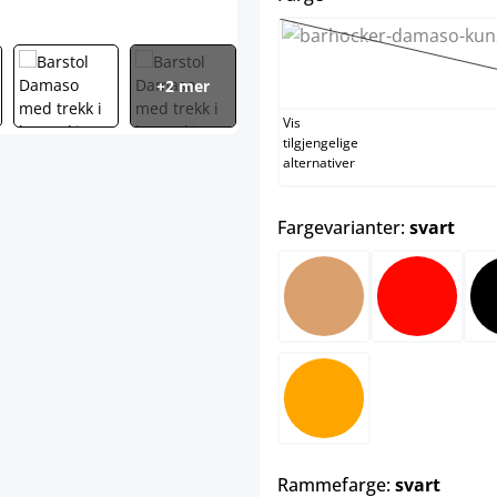
gr
(De
+2 mer
Vis
tilgjengelige
alternativer
sele
Fargevarianter:
svart
lysebrun
rød
orange
select
Rammefarge:
svart