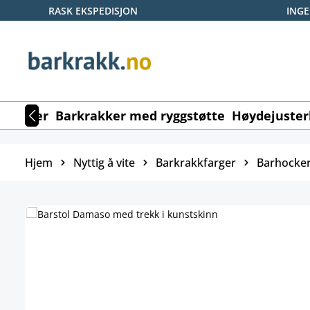
RASK EKSPEDISJON
ING
p til hovedinnhold
Hopp til søk
Gå til hovednavigasjon
rkrakker
Barkrakker med ryggstøtte
Høydejuster
Hjem
Nyttig å vite
Barkrakkfarger
Barhocker