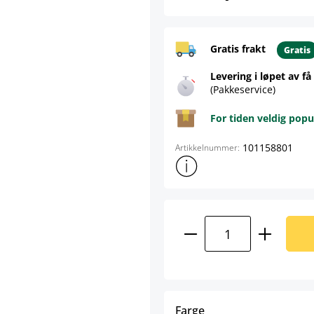
Gratis frakt
Gratis
Levering i løpet av få
(Pakkeservice)
For tiden veldig popu
101158801
Artikkelnummer:
Vis mer produktinformasjon
Produktmengde: A
select
Farge