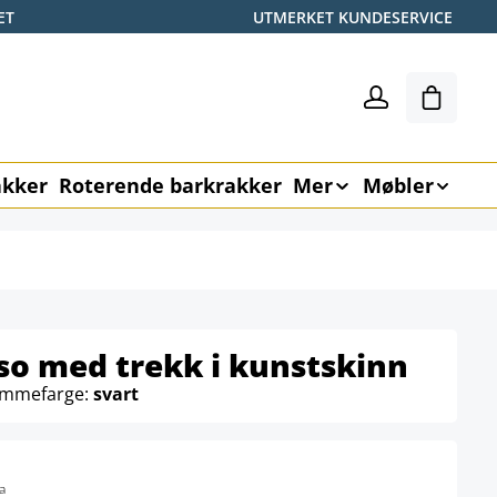
ET
UTMERKET KUNDESERVICE
Handle
akker
Roterende barkrakker
Mer
Møbler
so med trekk i kunstskinn
ammefarge:
svart
a