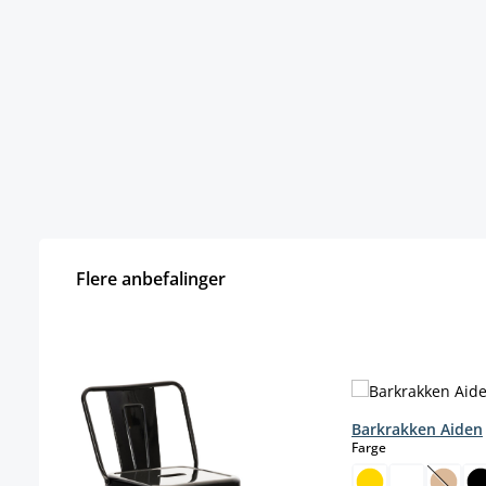
Flere anbefalinger
Hopp over produktgalleri
Barkrakken Aiden
select
Farge