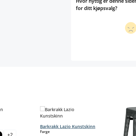
Hvor nyttig er denne side
for ditt kjøpsvalg?
Barkrakk Lazio Kunstskinn
select
Farge
+
2