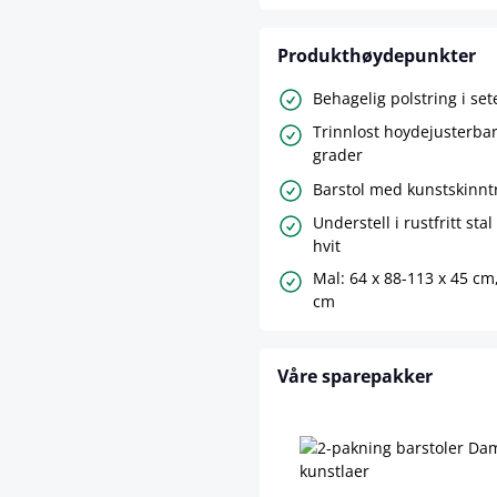
Produkthøydepunkter
Behagelig polstring i set
Trinnlost hoydejusterbar
grader
Barstol med kunstskinntr
Understell i rustfritt stal 
hvit
Mal: 64 x 88-113 x 45 cm
cm
Våre sparepakker