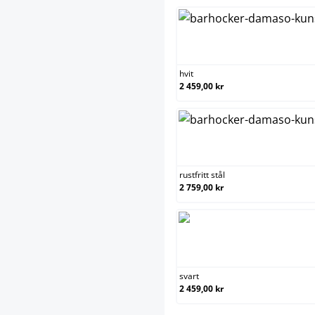
hvi
hvit
2 459,00 kr
rus
rustfritt stål
2 759,00 kr
sva
svart
2 459,00 kr