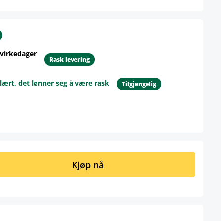
 virkedager
Rask levering
lært, det lønner seg å være rask
Tilgjengelig
ngi ønsket mengde eller bruk knappene 
Kjøp nå