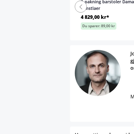
2-pakning barstoler Dama
kunstlaer
4 829,00 kr*
Du sparer: 89,00 kr
J
g
o
M