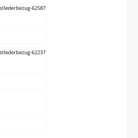
t
tfritt stål
rt