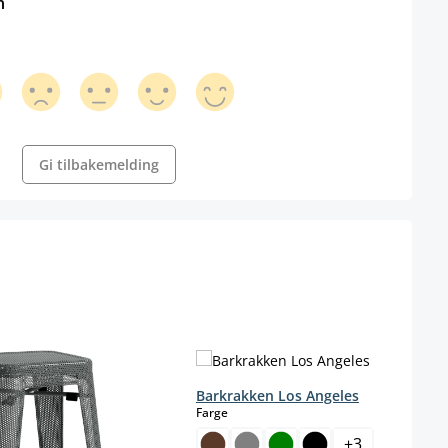
n
Gi tilbakemelding
Barkrakken Los Angeles
select
Farge
+
3