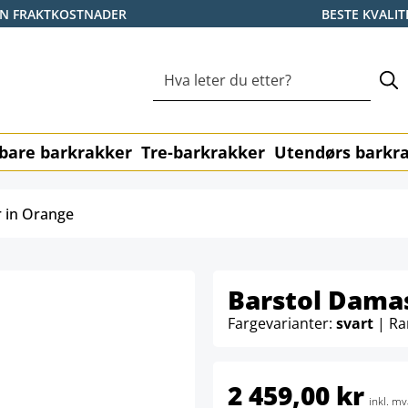
EN FRAKTKOSTNADER
BESTE KVALIT
bare barkrakker
Tre-barkrakker
Utendørs barkr
 in Orange
Barstol Dama
Fargevarianter:
svart
| R
2 459,00 kr
inkl. mv