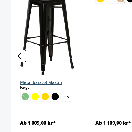
(Dette
Metallbarstol Mason
select
Farge
+
6
(Dette alternativet er foreløpig ikke tilgjengelig.)
Ab 1 009,00 kr*
Ab 1 109,00 kr*