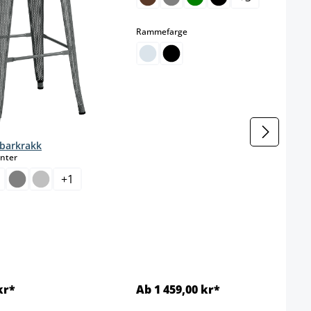
select
Rammefarge
 barkrakk
select
anter
+
1
kr*
Ab 1 459,00 kr*