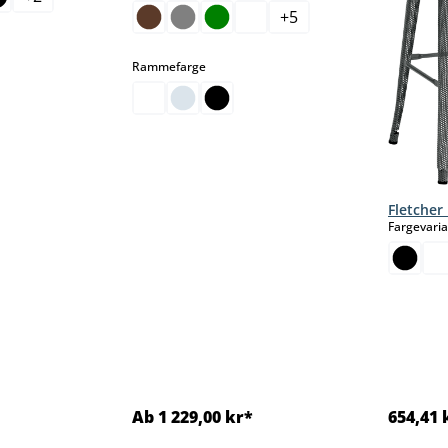
 alternativet er foreløpig ikke tilgjengelig.)
+
5
select
Rammefarge
Fletcher
Fargevari
Ab 1 229,00 kr*
654,41 