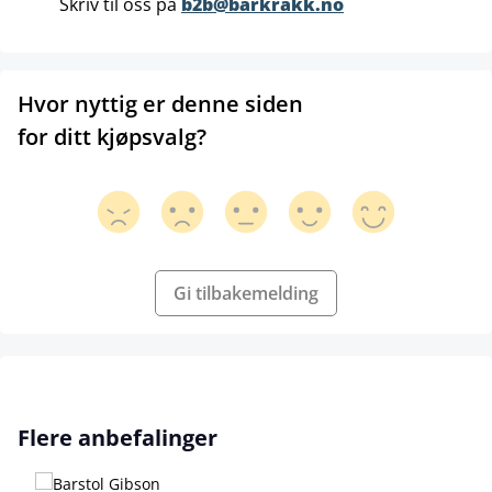
Skriv til oss på
b2b@barkrakk.no
Hvor nyttig er denne siden
for ditt kjøpsvalg?
Gi tilbakemelding
Hopp over produktgalleri
Flere anbefalinger