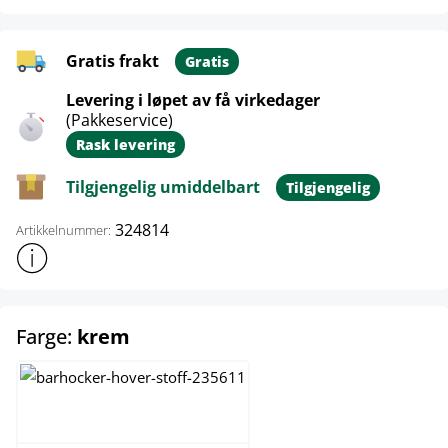
Gratis frakt
Gratis
Levering i løpet av få virkedager
(Pakkeservice)
Rask levering
Tilgjengelig umiddelbart
Tilgjengelig
324814
Artikkelnummer:
Vis mer produktinformasjon
select
Farge:
krem
blå