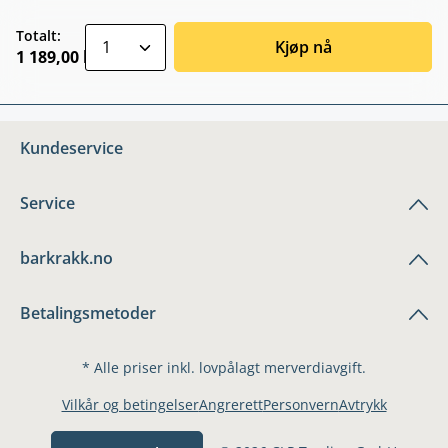
zentheme.component.product.quantitySele
Totalt:
Kjøp nå
1 189,00 kr
Kundeservice
Service
barkrakk.no
Betalingsmetoder
* Alle priser inkl. lovpålagt merverdiavgift.
Vilkår og betingelser
Angrerett
Personvern
Avtrykk