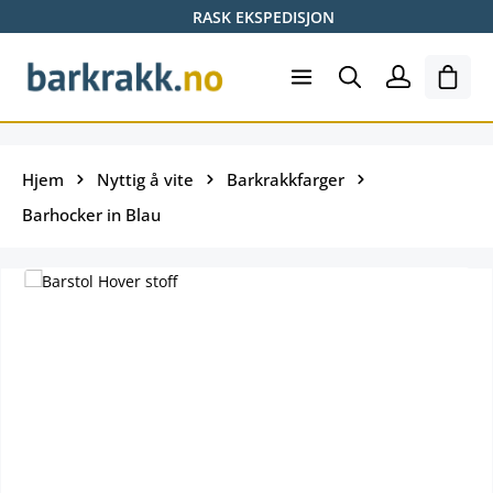
RASK EKSPEDISJON
Hopp til hovedinnhold
Hand
Hjem
Nyttig å vite
Barkrakkfarger
Barhocker in Blau