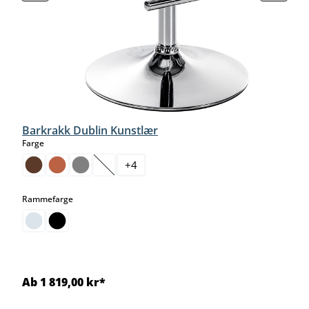
Barkrakk Dublin Kunstlær
select
Farge
+
4
(Dette alternativet er foreløpig ikke tilgjengelig.)
select
Rammefarge
Ab 1 819,00 kr*