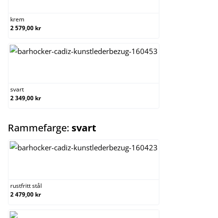
krem
2 579,00 kr
svart
svart
2 349,00 kr
select
Rammefarge:
svart
rustfritt stål
rustfritt stål
2 479,00 kr