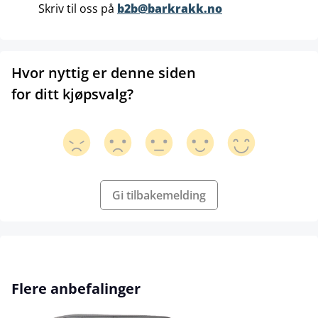
Skriv til oss på
b2b@barkrakk.no
Hvor nyttig er denne siden
for ditt kjøpsvalg?
Gi tilbakemelding
Hopp over produktgalleri
Flere anbefalinger