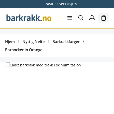
RASK EKSPEDISJON
Hopp til hovedinnhold
Hand
Hjem
Nyttig å vite
Barkrakkfarger
Barhocker in Orange