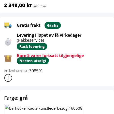
2 349,00 kr
inkl. mva
Gratis frakt
Gratis
Levering i løpet av få virkedager
(Pakkeservice)
Rask levering
Bare 5 varer fortsatt tilgjengelige
Nesten utsolgt
308591
Artikkelnummer:
Vis mer produktinformasjon
select
Farge:
grå