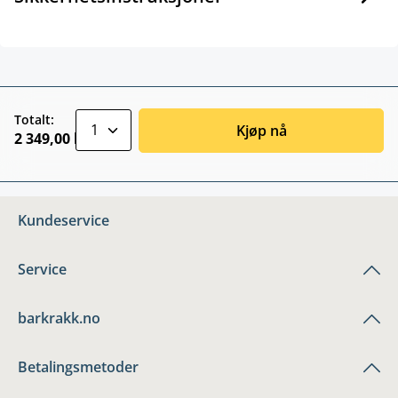
zentheme.component.product.quantitySele
Totalt:
Kjøp nå
2 349,00 kr
Kundeservice
Service
barkrakk.no
Betalingsmetoder