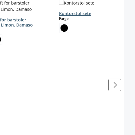
Kontorstol sete
select
Farge
 for barstoler
 Limon, Damaso
ct