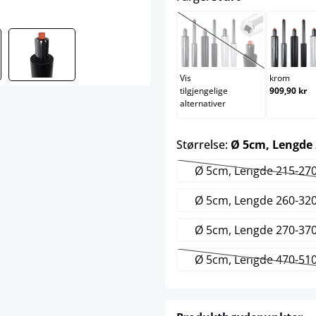
hvit
(Dette alternativet er
Vis
krom
tilgjengelige
909,90 kr
alternativer
Størrelse:
Ø 5cm, Lengde
Ø 5cm, Lengde 215-2
(Dette alte
Ø 5cm, Lengde 260-3
Ø 5cm, Lengde 270-3
Ø 5cm, Lengde 470-5
(Dette alte