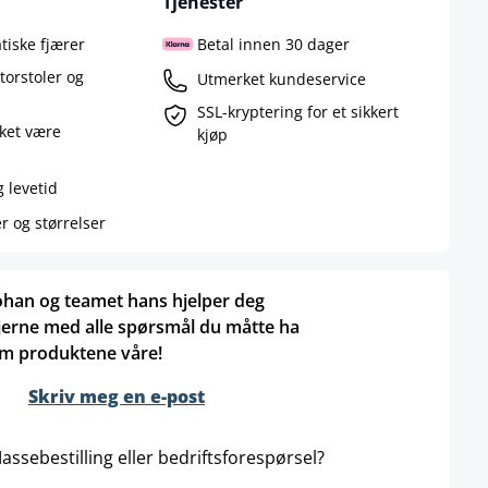
Tjenester
iske fjærer
Betal innen 30 dager
ntorstoler og
Utmerket kundeservice
SSL-kryptering for et sikkert
kket være
kjøp
g levetid
er og størrelser
ohan og teamet hans hjelper deg
jerne med alle spørsmål du måtte ha
m produktene våre!
Skriv meg en e-post
assebestilling eller bedriftsforespørsel?