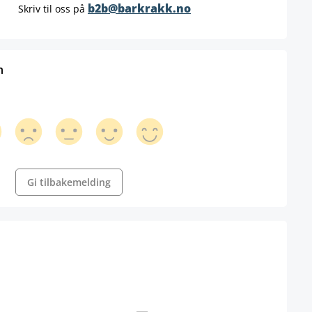
b2b@barkrakk.no
Skriv til oss på
n
Gi tilbakemelding