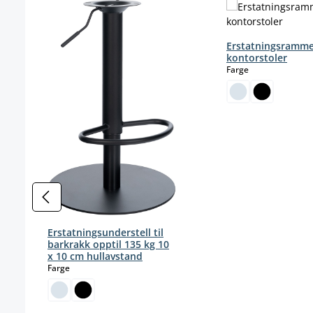
Erstatningsramme
kontorstoler
select
Farge
Erstatningsunderstell til
barkrakk opptil 135 kg 10
x 10 cm hullavstand
select
Farge