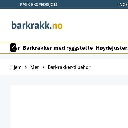
RASK EKSPEDISJON
ING
p til hovedinnhold
Hopp til søk
Gå til hovednavigasjon
rkrakker
Barkrakker med ryggstøtte
Høydejuster
Hjem
Mer
Barkrakker-tilbehør