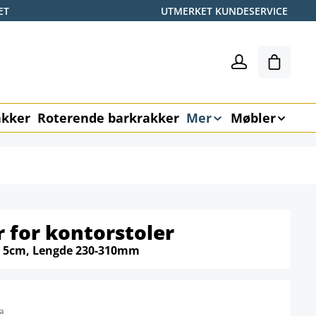
ET
UTMERKET KUNDESERVICE
Handle
akker
Roterende barkrakker
Mer
Møbler
 for kontorstoler
 5cm, Lengde 230-310mm
a