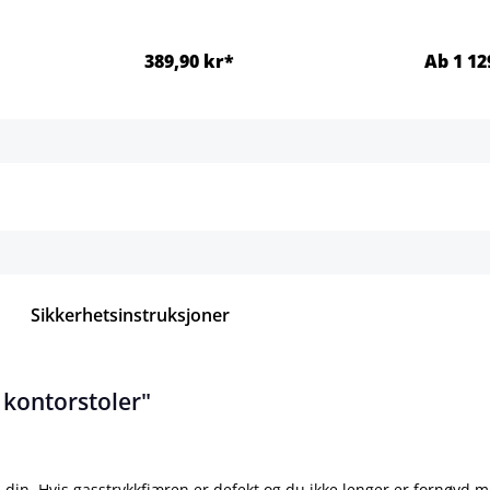
389,90 kr*
Ab 1 12
jer
Detaljer
Sikkerhetsinstruksjoner
 kontorstoler"
 din. Hvis gasstrykkfjæren er defekt og du ikke lenger er fornøyd m