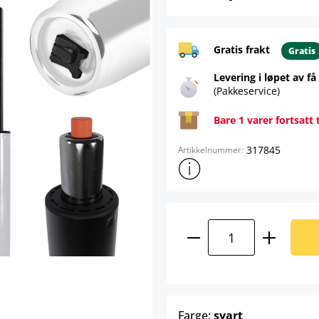
Gratis frakt
Gratis
Levering i løpet av få
(Pakkeservice)
Bare 1 varer fortsatt 
317845
Artikkelnummer:
Vis mer produktinformasjon
Produktmengde: A
select
Farge:
svart