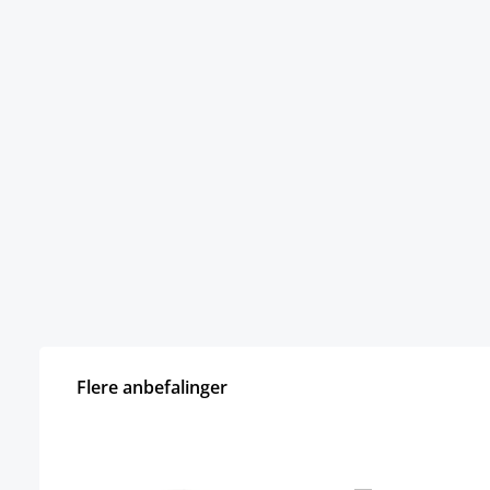
Flere anbefalinger
Hopp over produktgalleri