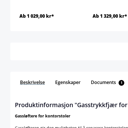
Ab 1 029,00 kr*
Ab 1 329,00 kr*
Detaljer
Detal
Beskrivelse
Egenskaper
Documents
1
Produktinformasjon "Gasstrykkfjær for
Gassløftere for kontorstoler
Gassløfteren gir deg muligheten til å reparere kontorstolen