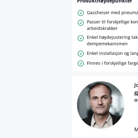
Produkthøydepunkter
Gassheiser med pneumat
Passer til forskjellige ko
arbeidskrakker
Enkel høydejustering ta
dempemekanismen
Enkel installasjon og lan
Finnes i forskjellige farg
J
g
o
M