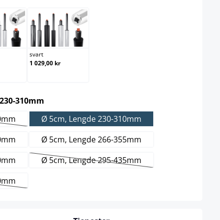
krom
svart
 foreløpig ikke tilgjengelig.)
svart
1 029,00 kr
select
 230-310mm
70mm
Ø 5cm, Lengde 230-310mm
rnativet er foreløpig ikke tilgjengelig.)
20mm
Ø 5cm, Lengde 266-355mm
70mm
Ø 5cm, Lengde 295-435mm
(Dette alternativet er foreløpig ikke tilg
10mm
rnativet er foreløpig ikke tilgjengelig.)