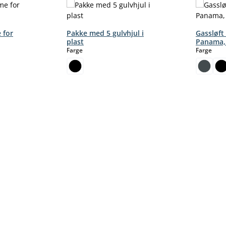
 for
Pakke med 5 gulvhjul i
Gassløft
plast
Panama,
select
sele
Farge
Farge