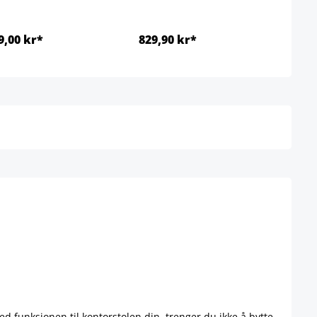
9,00 kr*
829,90 kr*
Detaljer
Detaljer
ed funksjonen til kontorstolen din, trenger du ikke å bytte