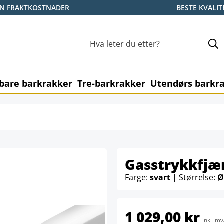
EN FRAKTKOSTNADER
BESTE KVALIT
bare barkrakker
Tre-barkrakker
Utendørs barkr
Gasstrykkfjær
Farge:
svart
| Størrelse:
Ø
1 029,00 kr
inkl. mv