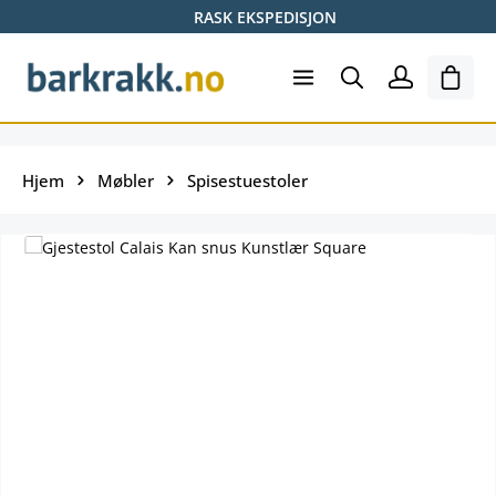
RASK EKSPEDISJON
Hopp til hovedinnhold
Hand
Hjem
Møbler
Spisestuestoler