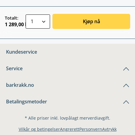
zentheme.component.product.quantitySele
Totalt:
Kjøp nå
1 289,00 kr
Kundeservice
Service
barkrakk.no
Betalingsmetoder
* Alle priser inkl. lovpålagt merverdiavgift.
Vilkår og betingelser
Angrerett
Personvern
Avtrykk