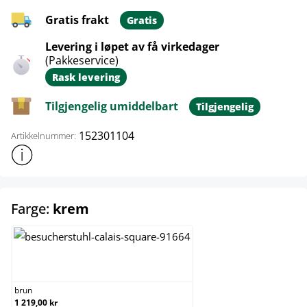
Gratis frakt
Gratis
Levering i løpet av få virkedager
(Pakkeservice)
Rask levering
Tilgjengelig umiddelbart
Tilgjengelig
152301104
Artikkelnummer:
Vis mer produktinformasjon
select
Farge:
krem
brun
brun
1 219,00 kr