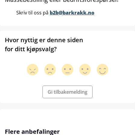
Skriv til oss på
b2b@barkrakk.no
Hvor nyttig er denne siden
for ditt kjøpsvalg?
Gi tilbakemelding
Hopp over produktgalleri
Flere anbefalinger