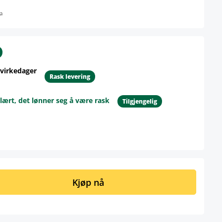
a
 virkedager
Rask levering
lært, det lønner seg å være rask
Tilgjengelig
ngi ønsket mengde eller bruk knappene 
Kjøp nå