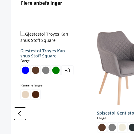
Flere anbefalinger
Hopp over produktgalleri
Gjestestol Troyes Kan
snus Stoff Square
select
Farge
+
3
select
Rammefarge
Spisestol Gent sto
select
Farge