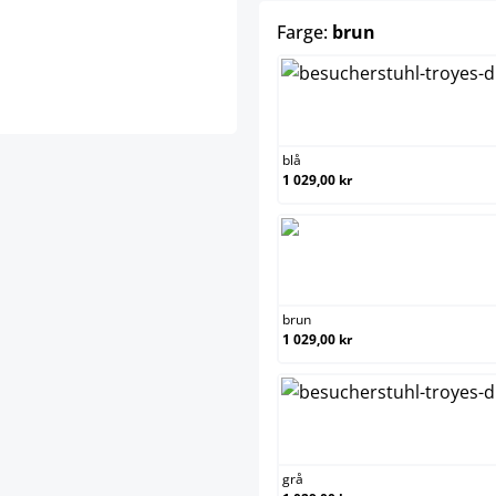
select
Farge:
brun
blå
1 029,00 kr
brun
1 029,00 kr
grå