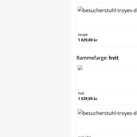
taupe
1 029,00 kr
select
Rammefarge:
hvit
h
hvit
1 029,00 kr