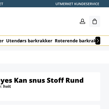
ET
UTMERKET KUNDESERVICE
Handle
er
Utendørs barkrakker
Roterende barkrakker
M
oyes Kan snus Stoff Rund
e:
hvit