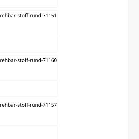
grønn
krem
mørk grå