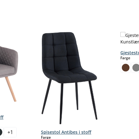
Gjestest
sele
Farge
ff
+
1
Spisestol Antibes i stoff
select
Farge