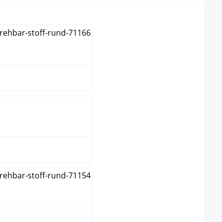
blå
brun
grå