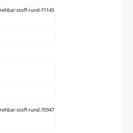
taupe
vit
naturlig