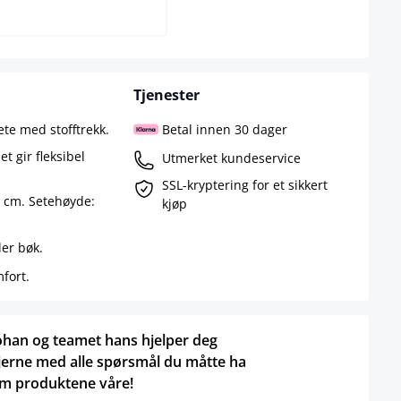
Tjenester
ete med stofftrekk.
Betal innen 30 dager
t gir fleksibel
Utmerket kundeservice
SSL-kryptering for et sikkert
6 cm. Setehøyde:
kjøp
er bøk.
mfort.
ohan og teamet hans hjelper deg
jerne med alle spørsmål du måtte ha
m produktene våre!