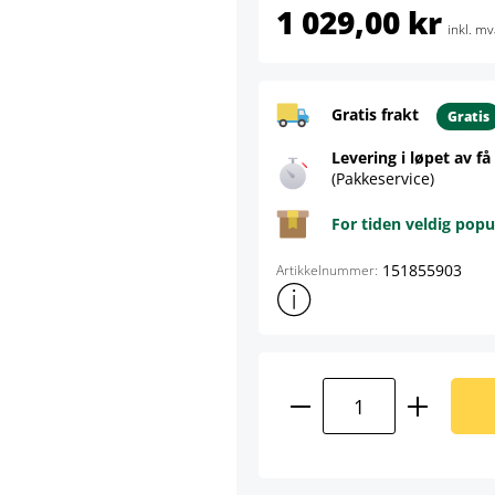
1 029,00 kr
inkl. mv
Gratis frakt
Gratis
Levering i løpet av få
(Pakkeservice)
For tiden veldig popu
151855903
Artikkelnummer:
Vis mer produktinformasjon
Produktmengde: A