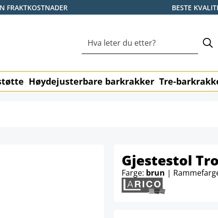
EN FRAKTKOSTNADER
BESTE KVALIT
tøtte
Høydejusterbare barkrakker
Tre-barkrakk
Gjestestol Tr
Farge:
brun
| Rammefarg