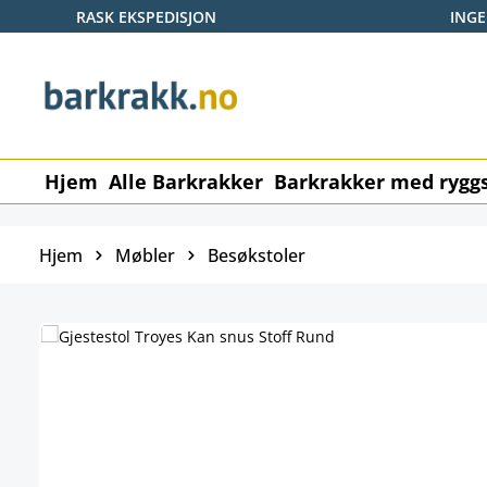
RASK EKSPEDISJON
ING
p til hovedinnhold
Hopp til søk
Gå til hovednavigasjon
Hjem
Alle Barkrakker
Barkrakker med ryggs
Hjem
Møbler
Besøkstoler