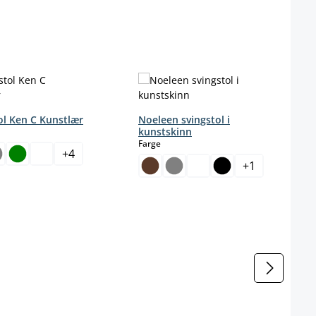
ol Ken C Kunstlær
Noeleen svingstol i
ct
kunstskinn
select
Farge
+
4
+
1