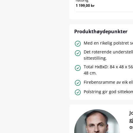
naturlig
1 199,00 kr
Produkthøydepunkter
Med en rikelig polstret s
Det roterende understelle
sittestilling.
Total HxBxD: 84 x 48 x 5
48 cm.
Firebensramme av eik ell
Polstring gir god sitteko
J
g
o