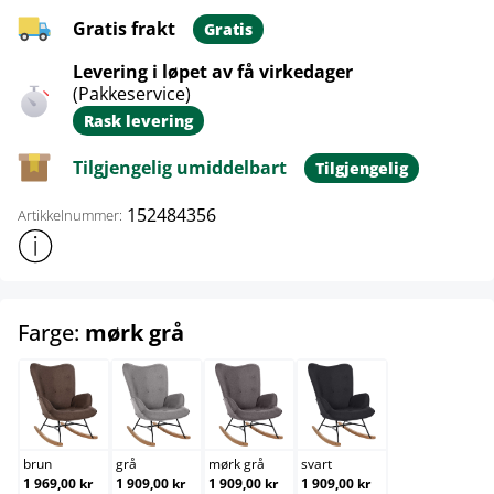
Gratis frakt
Gratis
Levering i løpet av få virkedager
(Pakkeservice)
Rask levering
Tilgjengelig umiddelbart
Tilgjengelig
152484356
Artikkelnummer:
Vis mer produktinformasjon
select
Farge:
mørk grå
brun
grå
mørk grå
svart
brun
grå
mørk grå
svart
1 969,00 kr
1 909,00 kr
1 909,00 kr
1 909,00 kr