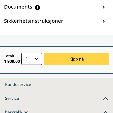
Documents
1
Sikkerhetsinstruksjoner
zentheme.component.product.quantitySele
Totalt:
Kjøp nå
1 909,00 kr
Kundeservice
Service
barkrakk.no