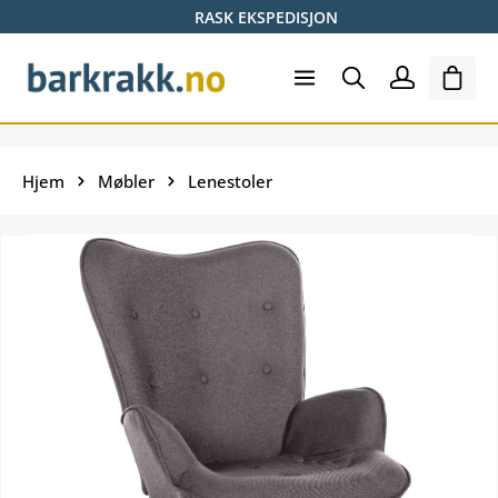
RASK EKSPEDISJON
Hopp til hovedinnhold
Hand
Hjem
Møbler
Lenestoler