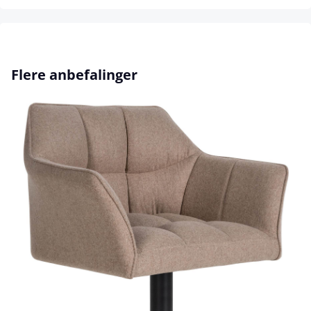
Hopp over produktgalleri
Flere anbefalinger