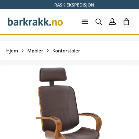
RASK EKSPEDISJON
Hopp til hovedinnhold
Hand
Hjem
Møbler
Kontorstoler