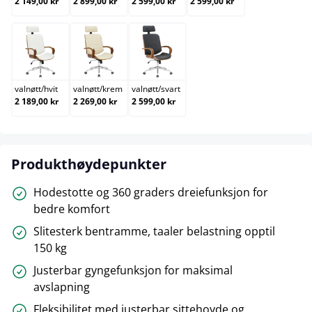
2 149,00 kr
2 899,00 kr
2 599,00 kr
2 599,00 kr
valnøtt/hvit
valnøtt/krem
valnøtt/svart
valnøtt
/
hvit
valnøtt
/
krem
valnøtt
/
svart
2 189,00 kr
2 269,00 kr
2 599,00 kr
Produkthøydepunkter
Hodestotte og 360 graders dreiefunksjon for
bedre komfort
Slitesterk bentramme, taaler belastning opptil
150 kg
Justerbar gyngefunksjon for maksimal
avslapning
Fleksibilitet med justerbar sittehoyde og