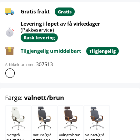
Gratis frakt
Gratis
Levering i løpet av få virkedager
(Pakkeservice)
Rask levering
Tilgjengelig umiddelbart
Tilgjengelig
307513
Artikkelnummer:
Vis mer produktinformasjon
select
Farge:
valnøtt/brun
hvit/grå
natura/grå
valnøtt/brun
valnøtt/grå
hvit
/
grå
natura
/
grå
valnøtt
/
brun
valnøtt
/
grå