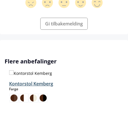
Gi tilbakemelding
Hopp over produktgalleri
Flere anbefalinger
Kontorstol Kemberg
select
Farge