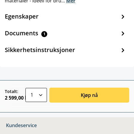
materialer - ideell for bru…
Mer
Egenskaper
Documents
1
Sikkerhetsinstruksjoner
zentheme.component.product.quantitySele
Totalt:
Kjøp nå
2 599,00 kr
Kundeservice