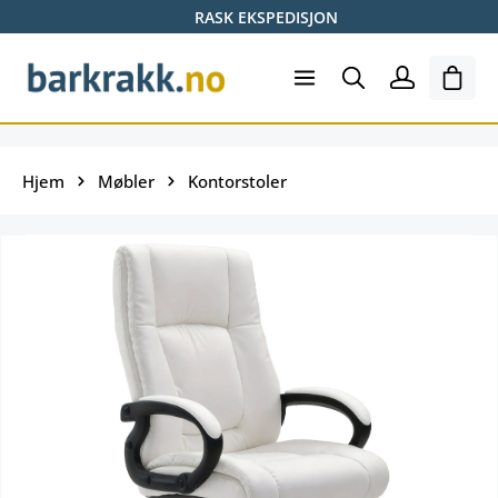
RASK EKSPEDISJON
Hopp til hovedinnhold
Hand
Hjem
Møbler
Kontorstoler