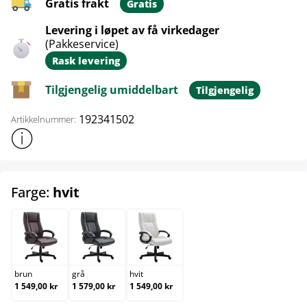
Gratis frakt
Gratis
Levering i løpet av få virkedager
(Pakkeservice)
Rask levering
Tilgjengelig umiddelbart
Tilgjengelig
192341502
Artikkelnummer:
Vis mer produktinformasjon
select
Farge:
hvit
brun
grå
hvit
brun
grå
hvit
1 549,00 kr
1 579,00 kr
1 549,00 kr