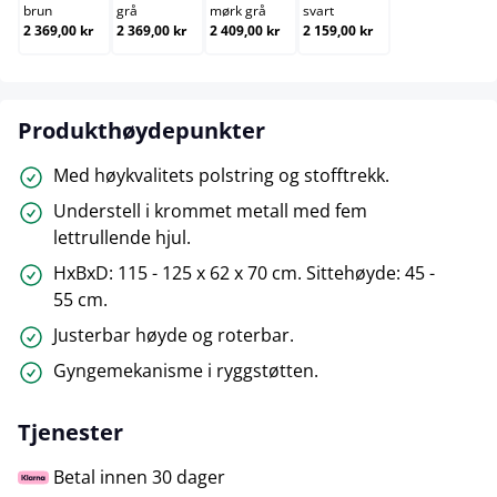
brun
grå
mørk grå
svart
2 369,00 kr
2 369,00 kr
2 409,00 kr
2 159,00 kr
Produkthøydepunkter
Med høykvalitets polstring og stofftrekk.
Understell i krommet metall med fem
lettrullende hjul.
HxBxD: 115 - 125 x 62 x 70 cm. Sittehøyde: 45 -
55 cm.
Justerbar høyde og roterbar.
Gyngemekanisme i ryggstøtten.
Tjenester
Betal innen 30 dager