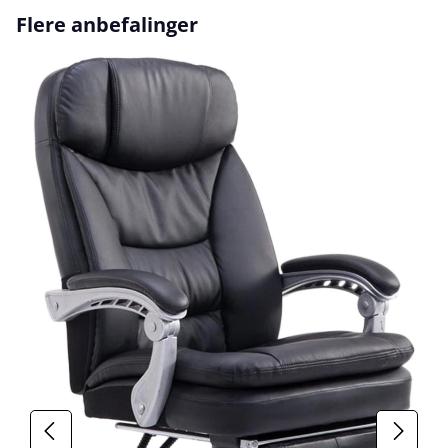
Hopp over produktgalleri
Flere anbefalinger