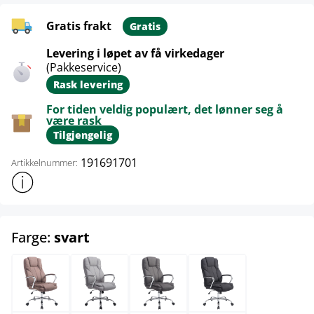
Gratis frakt
Gratis
Levering i løpet av få virkedager
(Pakkeservice)
Rask levering
For tiden veldig populært, det lønner seg å
være rask
Tilgjengelig
191691701
Artikkelnummer:
Vis mer produktinformasjon
select
Farge:
svart
brun
grå
mørk grå
svart