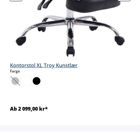
Kontorstol XL Troy Kunstlær
select
Farge
(Dette alternativet er foreløpig ikke tilgjengelig.)
Ab 2 099,00 kr*