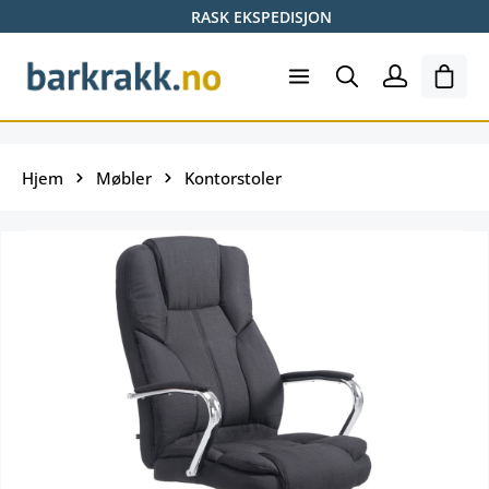
RASK EKSPEDISJON
Hopp til hovedinnhold
Hand
Hjem
Møbler
Kontorstoler