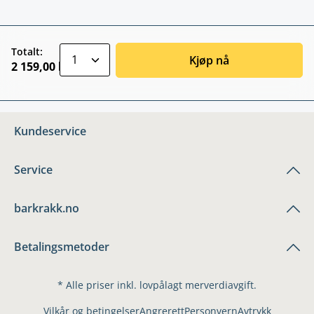
zentheme.component.product.quantitySele
Totalt:
Kjøp nå
2 159,00 kr
Kundeservice
Service
barkrakk.no
Betalingsmetoder
* Alle priser inkl. lovpålagt merverdiavgift.
Vilkår og betingelser
Angrerett
Personvern
Avtrykk