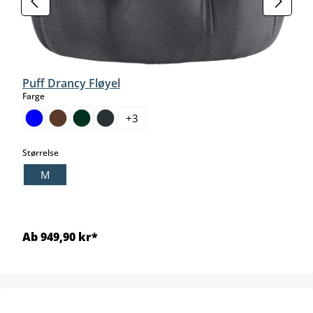
Puff Drancy Fløyel
select
Farge
+
3
select
Størrelse
M
Ab 949,90 kr*