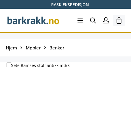
RASK EKSPEDISJON
Hopp til hovedinnhold
Hand
Hjem
Møbler
Benker