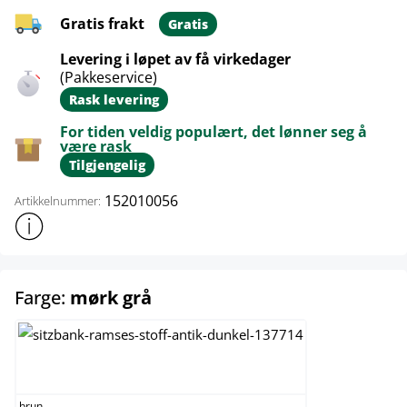
Gratis frakt
Gratis
Levering i løpet av få virkedager
(Pakkeservice)
Rask levering
For tiden veldig populært, det lønner seg å
være rask
Tilgjengelig
152010056
Artikkelnummer:
Vis mer produktinformasjon
select
Farge:
mørk grå
brun
brun