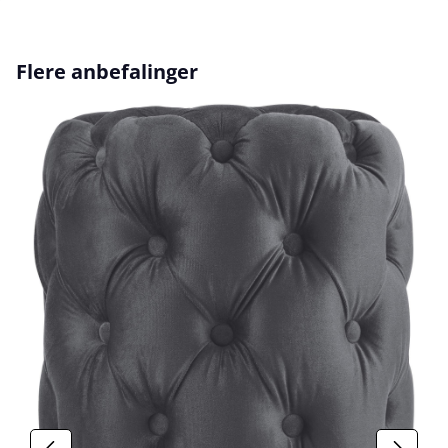
Hopp over produktgalleri
Flere anbefalinger