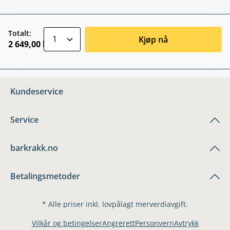
zentheme.component.product.quantitySele
Totalt:
Kjøp nå
2 649,00 kr
Kundeservice
Service
barkrakk.no
Betalingsmetoder
* Alle priser inkl. lovpålagt merverdiavgift.
Vilkår og betingelser
Angrerett
Personvern
Avtrykk