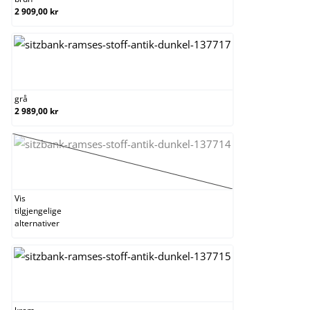
2 909,00 kr
grå
grå
2 989,00 kr
gul
(Dette alternativet er foreløpig ikke tilgjengelig
Vis
tilgjengelige
alternativer
krem