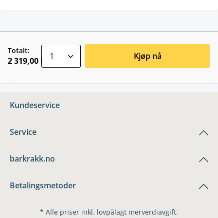
zentheme.component.product.quantitySele
Totalt:
Kjøp nå
2 319,00 kr
Kundeservice
Service
barkrakk.no
Betalingsmetoder
* Alle priser inkl. lovpålagt merverdiavgift.