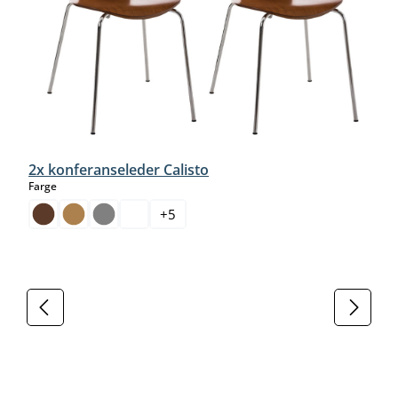
2x konferanseleder Calisto
select
Farge
+
5