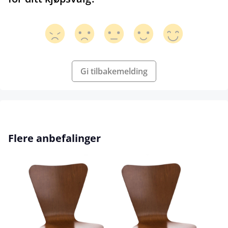
Gi tilbakemelding
Hopp over produktgalleri
Flere anbefalinger