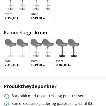
svart
taupe
svart
taupe
2 359,00 kr
2 549,00 kr
select
Rammefarge:
krom
hvit
krom
svart
hvit
krom
svart
2 319,00 kr
2 319,00 kr
2 389,00 kr
Produkthøydepunkter
Barkrakk med tekstiltrekk og polstret sete
Kan dreies 360 grader og justeres fra 63 til 83