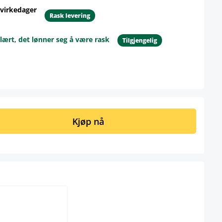
 virkedager
Rask levering
lært, det lønner seg å være rask
Tilgjengelig
ngi ønsket mengde eller bruk knappene 
Kjøp nå