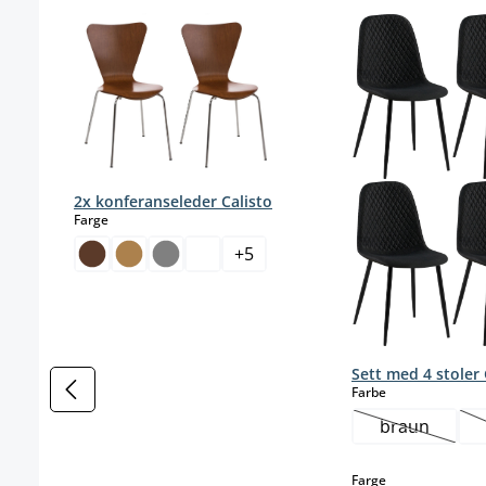
Hopp over produktgalleri
2x konferanseleder Calisto
select
Farge
+
5
Sett med 4 stoler
select
Farbe
braun
(Dette alter
select
Farge