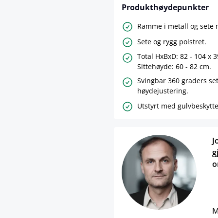
Produkthøydepunkter
Ramme i metall og sete 
Sete og rygg polstret.
Total HxBxD: 82 - 104 x 
Sittehøyde: 60 - 82 cm.
Svingbar 360 graders se
høydejustering.
Utstyrt med gulvbeskytte
J
g
o
M