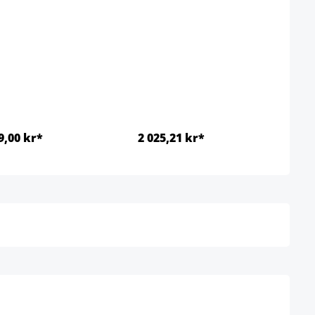
9,00 kr*
2 025,21 kr*
Detaljer
Detaljer