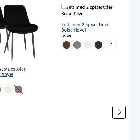
Sett med 2 spisestoler
Boise fløyel
select
Farge
+
1
isestuestoler
i floyel
ct
(Dette alternativet er foreløpig ikke tilgjengelig.)