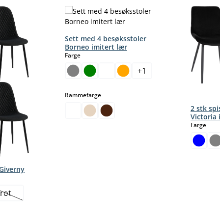
Sett med 4 besøksstoler
Borneo imitert lær
select
Farge
+
1
select
Rammefarge
2 stk sp
Victoria 
sele
Farge
 Giverny
rot
nativet er foreløpig ikke tilgjengelig.)
(Dette alternativet er foreløpig ikke tilgjengelig.)