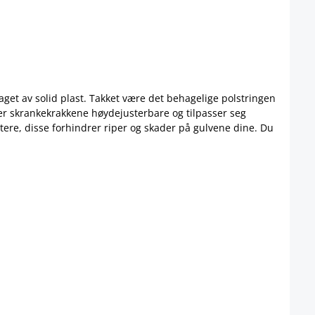
get av solid plast. Takket være det behagelige polstringen
g er skrankekrakkene høydejusterbare og tilpasser seg
ere, disse forhindrer riper og skader på gulvene dine. Du