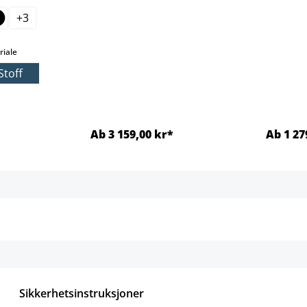
+
3
 alternativet er foreløpig ikke tilgjengelig.)
select
iale
Stoff
Ab 3 159,00 kr*
Ab 1 27
jer
Detaljer
Sikkerhetsinstruksjoner