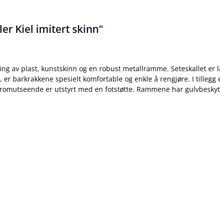
r Kiel imitert skinn"
g av plast, kunstskinn og en robust metallramme. Seteskallet er la
l, er barkrakkene spesielt komfortable og enkle å rengjøre. I tilleg
romutseende er utstyrt med en fotstøtte. Rammene har gulvbeskytt