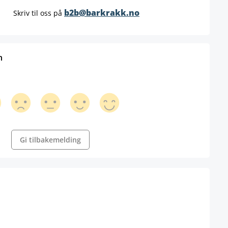
b2b@barkrakk.no
Skriv til oss på
n
Gi tilbakemelding