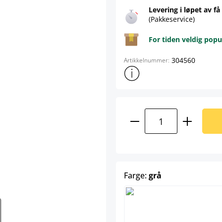
Levering i løpet av få
(Pakkeservice)
For tiden veldig popu
304560
Artikkelnummer:
Vis mer produktinformasjon
Produktmengde: A
select
Farge:
grå
grå