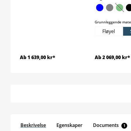
(Dette
Grunnleggende mater
Fløyel
Ab 1 639,00 kr*
Ab 2 069,00 kr*
Detaljer
Detal
Beskrivelse
Egenskaper
Documents
1