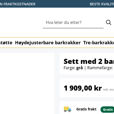
EN FRAKTKOSTNADER
BESTE KVALIT
tøtte
Høydejusterbare barkrakker
Tre-barkrakk
Sett med 2 bar
Farge:
grå
| Rammefarge:
1 909,00 kr
inkl. mv
Gratis frakt
Gratis