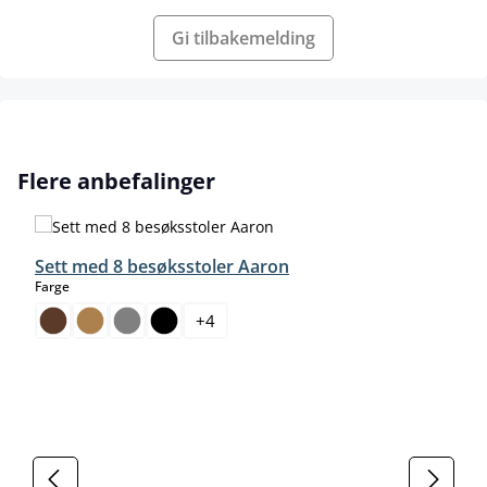
Gi tilbakemelding
Hopp over produktgalleri
Flere anbefalinger
Sett med 8 besøksstoler Aaron
select
Farge
+
4