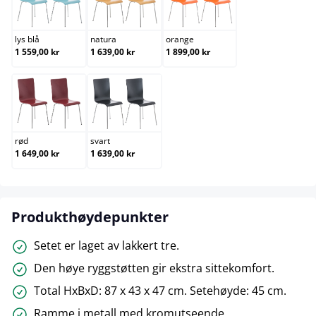
lys blå
natura
orange
lys blå
natura
orange
1 559,00 kr
1 639,00 kr
1 899,00 kr
rød
svart
rød
svart
1 649,00 kr
1 639,00 kr
Produkthøydepunkter
Setet er laget av lakkert tre.
Den høye ryggstøtten gir ekstra sittekomfort.
Total HxBxD: 87 x 43 x 47 cm. Setehøyde: 45 cm.
Ramme i metall med kromutseende.