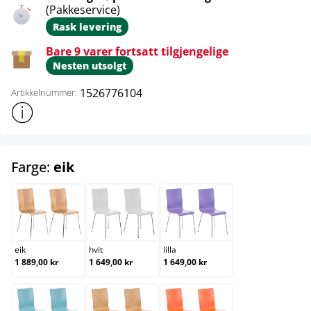
(Pakkeservice)
Rask levering
Bare 9 varer fortsatt tilgjengelige
Nesten utsolgt
1526776104
Artikkelnummer:
Vis mer produktinformasjon
select
Farge:
eik
eik
hvit
lilla
eik
hvit
lilla
1 889,00 kr
1 649,00 kr
1 649,00 kr