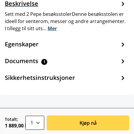
Beskrivelse
Sett med 2 Pepe besøksstolerDenne besøksstolen er
ideell for venterom, messer og andre arrangementer.
I tillegg til sitt uts…
Mer
Egenskaper
Documents
1
Sikkerhetsinstruksjoner
zentheme.component.product.quantitySele
Totalt:
Kjøp nå
1 889,00 kr