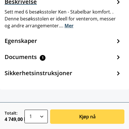
Beskrivelse
Sett med 6 besøksstoler Ken - Stabelbar komfort. .
Denne besøksstolen er ideell for venterom, messer
og andre arrangementer.…
Mer
Egenskaper
Documents
1
Sikkerhetsinstruksjoner
zentheme.component.product.quantitySele
Totalt:
Kjøp nå
4 749,00 kr