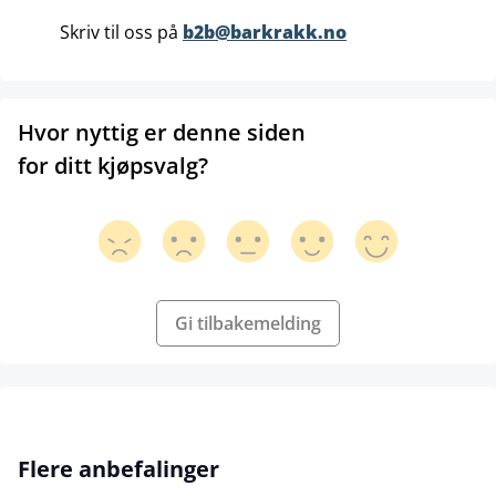
Skriv til oss på
b2b@barkrakk.no
Hvor nyttig er denne siden
for ditt kjøpsvalg?
Gi tilbakemelding
Hopp over produktgalleri
Flere anbefalinger