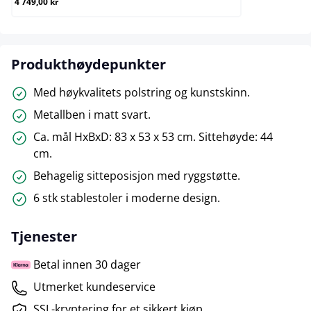
4 749,00 kr
Produkthøydepunkter
Med høykvalitets polstring og kunstskinn.
Metallben i matt svart.
Ca. mål HxBxD: 83 x 53 x 53 cm. Sittehøyde: 44
cm.
Behagelig sitteposisjon med ryggstøtte.
6 stk stablestoler i moderne design.
Tjenester
Betal innen 30 dager
Utmerket kundeservice
SSL-kryptering for et sikkert kjøp