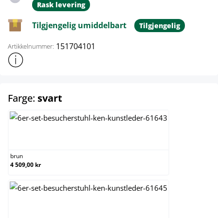
Rask levering
Tilgjengelig umiddelbart
Tilgjengelig
151704101
Artikkelnummer:
Vis mer produktinformasjon
select
Farge:
svart
brun
brun
4 509,00 kr
grå