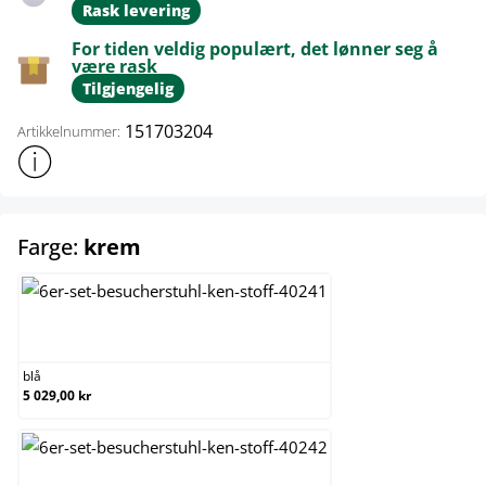
Rask levering
For tiden veldig populært, det lønner seg å
være rask
Tilgjengelig
151703204
Artikkelnummer:
Vis mer produktinformasjon
select
Farge:
krem
blå
blå
5 029,00 kr