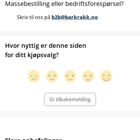
Massebestilling eller bedriftsforespørsel?
Skriv til oss på
b2b@barkrakk.no
Hvor nyttig er denne siden
for ditt kjøpsvalg?
Gi tilbakemelding
Hopp over produktgalleri