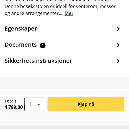
Denne besøksstolen er ideell for venterom, messer
og andre arrangementer.…
Mer
Egenskaper
Documents
1
Sikkerhetsinstruksjoner
zentheme.component.product.quantitySele
Totalt:
Kjøp nå
4 789,00 kr