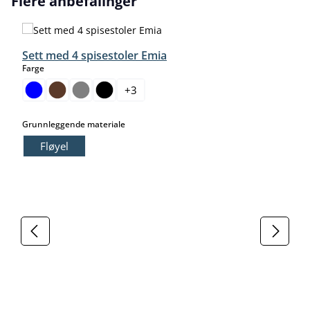
Flere anbefalinger
Sett med 4 spisestoler Emia
select
Farge
+
3
select
Grunnleggende materiale
Fløyel