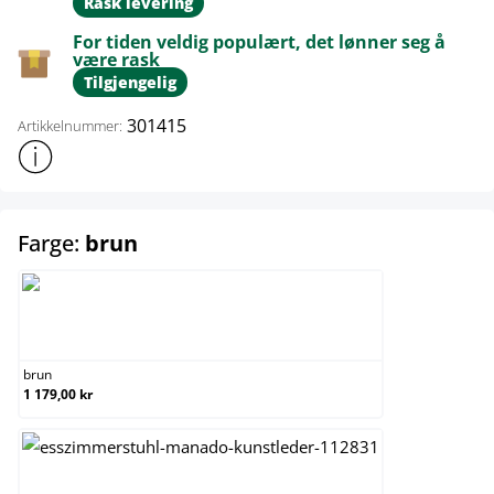
Rask levering
For tiden veldig populært, det lønner seg å
være rask
Tilgjengelig
301415
Artikkelnummer:
Vis mer produktinformasjon
select
Farge:
brun
brun
brun
1 179,00 kr
grå