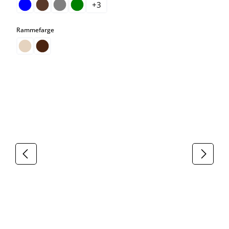
+
3
select
Rammefarge