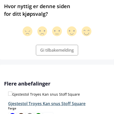
Hvor nyttig er denne siden
for ditt kjøpsvalg?
Gi tilbakemelding
Hopp over produktgalleri
Flere anbefalinger
Gjestestol Troyes Kan snus Stoff Square
select
Farge