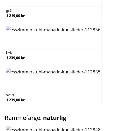
grå
1 219,00 kr
hvit
hvit
1 239,00 kr
svart
svart
1 239,00 kr
select
Rammefarge:
naturlig