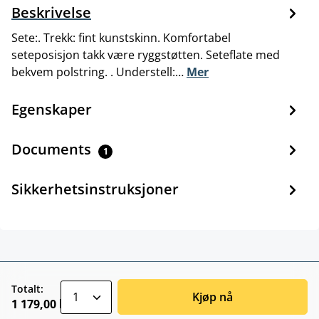
Beskrivelse
Sete:. Trekk: fint kunstskinn. Komfortabel
seteposisjon takk være ryggstøtten. Seteflate med
bekvem polstring. . Understell:…
Mer
Egenskaper
Documents
1
Sikkerhetsinstruksjoner
zentheme.component.product.quantitySele
Totalt:
Kjøp nå
1 179,00 kr