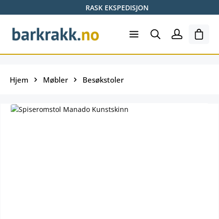
RASK EKSPEDISJON
Hopp til hovedinnhold
Hand
Hjem
Møbler
Besøkstoler