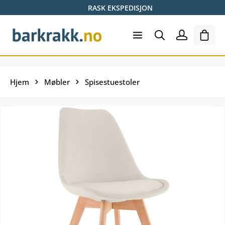
RASK EKSPEDISJON
Hopp til hovedinnhold
Hand
Hjem
Møbler
Spisestuestoler