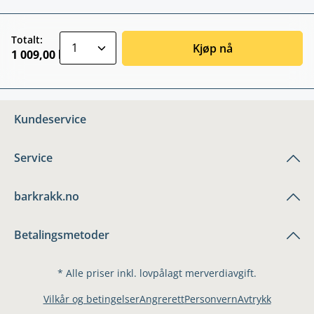
zentheme.component.product.quantitySele
Totalt:
Kjøp nå
1 009,00 kr
Kundeservice
Service
barkrakk.no
Betalingsmetoder
* Alle priser inkl. lovpålagt merverdiavgift.
Vilkår og betingelser
Angrerett
Personvern
Avtrykk