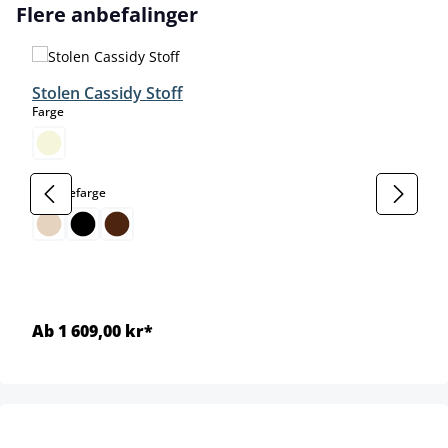
Hopp over produktgalleri
Flere anbefalinger
Stolen Cassidy Stoff
select
Farge
select
Rammefarge
Ab 1 609,00 kr*