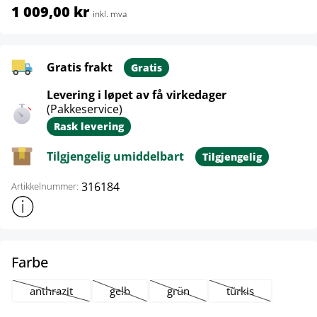
1 009,00 kr
inkl. mva
Gratis frakt
Gratis
Levering i løpet av få virkedager
(Pakkeservice)
Rask levering
Tilgjengelig umiddelbart
Tilgjengelig
316184
Artikkelnummer:
Vis mer produktinformasjon
select
Farbe
anthrazit
gelb
grün
türkis
(Dette alternativet er foreløpig ikke tilgjengelig.)
(Dette alternativet er foreløpig ikke tilgjengelig.)
(Dette alternativet er foreløpig ikk
(Dette alternativet 