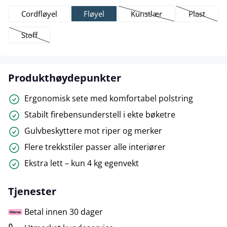
Cordfløyel
Fløyel
Kunstlær
Plast
(Dette alternativet er forelø
(Dette alte
Stoff
(Dette alternativet er foreløpig ikke tilgjengelig.)
Produkthøydepunkter
Ergonomisk sete med komfortabel polstring
Stabilt firebensunderstell i ekte bøketre
Gulvbeskyttere mot riper og merker
Flere trekkstiler passer alle interiører
Ekstra lett – kun 4 kg egenvekt
Tjenester
Betal innen 30 dager