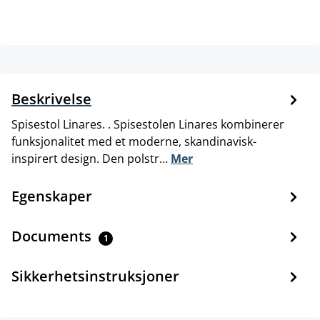
Beskrivelse
Spisestol Linares. . Spisestolen Linares kombinerer
funksjonalitet med et moderne, skandinavisk-
inspirert design. Den polstr…
Mer
Egenskaper
Documents
1
Sikkerhetsinstruksjoner