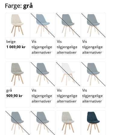
select
Farge:
grå
beige
blå
brun
grau/grau
(Dette alternativet er foreløpig ikke tilgjengelig.)
(Dette alternativet er foreløpig ikke til
(Dette alternativet er fo
beige
Vis
Vis
Vis
1 069,00 kr
tilgjengelige
tilgjengelige
tilgjengelige
alternativer
alternativer
alternativer
grå
grønn
hvit
hvit/hvit
(Dette alternativet er foreløpig ikke tilgjengelig.)
(Dette alternativet er foreløpig ikke til
(Dette alternativet er fo
grå
Vis
Vis
Vis
909,90 kr
tilgjengelige
tilgjengelige
tilgjengelige
alternativer
alternativer
alternativer
lilla
lime
lys grå
mørk blå
(Dette alternativet er foreløpig ikke tilgjengelig.)
(Dette alternativet er foreløpig ikke tilgjengelig.)