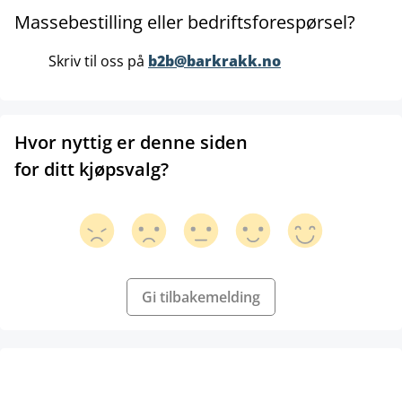
Massebestilling eller bedriftsforespørsel?
Skriv til oss på
b2b@barkrakk.no
Hvor nyttig er denne siden
for ditt kjøpsvalg?
Gi tilbakemelding