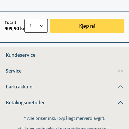
zentheme.component.product.quantitySele
Totalt:
Kjøp nå
909,90 kr
Kundeservice
Service
barkrakk.no
Betalingsmetoder
* Alle priser inkl. lovpålagt merverdiavgift.
Vilkår og betingelser
Angrerett
Personvern
Avtrykk