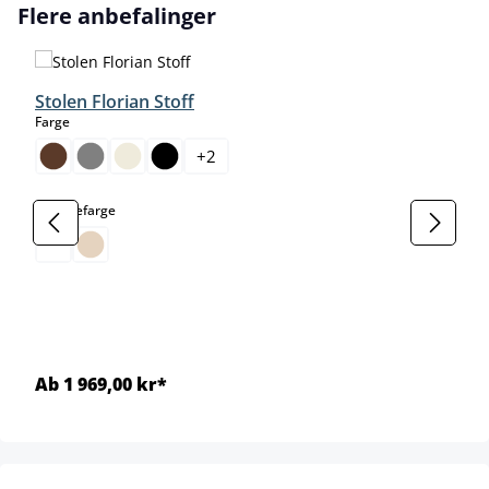
Hopp over produktgalleri
Flere anbefalinger
Stolen Florian Stoff
select
Farge
+
2
select
Rammefarge
Ab 1 969,00 kr*