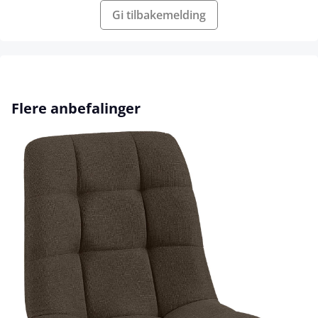
Gi tilbakemelding
Hopp over produktgalleri
Flere anbefalinger