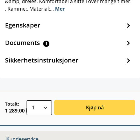
&amp; dreies. Komfortabel å sitte i over mange timer.
. Ramme:. Material:…
Mer
Egenskaper
Documents
1
Sikkerhetsinstruksjoner
zentheme.component.product.quantitySele
Totalt:
Kjøp nå
1 289,00 kr
Kundeservice