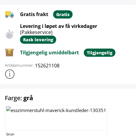
Gratis frakt
Gratis
Levering i løpet av få virkedager
(Pakkeservice)
Rask levering
Tilgjengelig umiddelbart
Tilgjengelig
152621108
Artikkelnummer:
Vis mer produktinformasjon
select
Farge:
grå
brun
brun