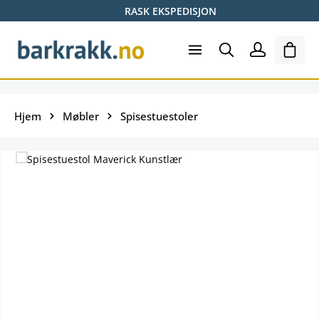
RASK EKSPEDISJON
Hopp til hovedinnhold
Hand
Hjem
Møbler
Spisestuestoler