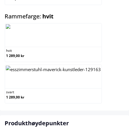
select
Rammefarge:
hvit
hvit
hvit
1 289,00 kr
svart
svart
1 289,00 kr
Produkthøydepunkter