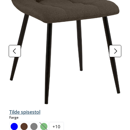
Tilde spisestol
select
Farge
+
10
(Dette alternativet er foreløpig ikke tilgjengelig.)