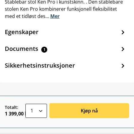
Stablebar stol Ken Pro i kunstskinn. . Den stablebare
stolen Ken Pro kombinerer funksjonell fleksibilitet
med et tidløst des…
Mer
Egenskaper
Documents
1
Sikkerhetsinstruksjoner
zentheme.component.product.quantitySele
Totalt:
Kjøp nå
1 399,00 kr