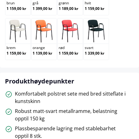
brun
grå
grønn
hvit
1 159,00 kr
1 399,00 kr
1 189,00 kr
1 159,00 kr
krem
orange
rød
svart
krem
orange
rød
svart
1 159,00 kr
1 139,00 kr
1 159,00 kr
1 339,00 kr
Produkthøydepunkter
Komfortabelt polstret sete med bred sitteflate i
kunstskinn
Robust matt-svart metallramme, belastning
opptil 150 kg
Plassbesparende lagring med stablebarhet
opptil 8 stk.