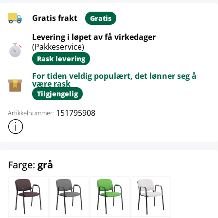
Gratis frakt
Gratis
Levering i løpet av få virkedager
(Pakkeservice)
Rask levering
For tiden veldig populært, det lønner seg å
være rask
Tilgjengelig
151795908
Artikkelnummer:
Vis mer produktinformasjon
select
Farge:
grå
brun
grå
grønn
hvit