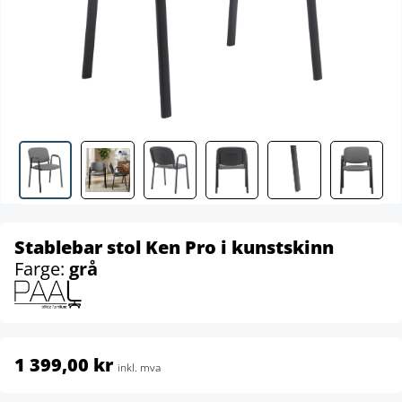
Stablebar stol Ken Pro i kunstskinn
Farge:
grå
1 399,00 kr
inkl. mva