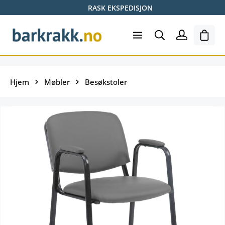
RASK EKSPEDISJON
Hopp til hovedinnhold
Hand
Hjem
Møbler
Besøkstoler