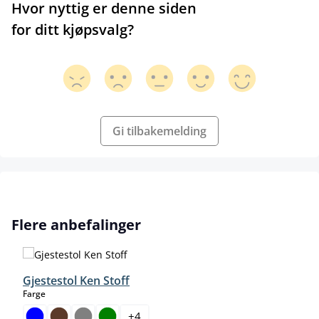
Hvor nyttig er denne siden
for ditt kjøpsvalg?
Gi tilbakemelding
Hopp over produktgalleri
Flere anbefalinger
Gjestestol Ken Stoff
select
Farge
+
4