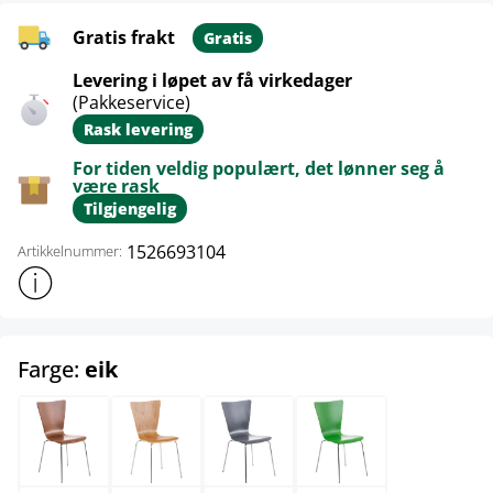
Gratis frakt
Gratis
Levering i løpet av få virkedager
(Pakkeservice)
Rask levering
For tiden veldig populært, det lønner seg å
være rask
Tilgjengelig
1526693104
Artikkelnummer:
Vis mer produktinformasjon
select
Farge:
eik
brun
eik
grå
grønn