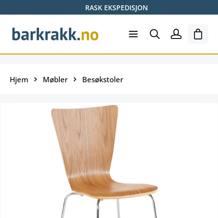
RASK EKSPEDISJON
Hopp til hovedinnhold
Hand
Hjem
Møbler
Besøkstoler