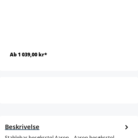
Ab 1 039,00 kr*
Beskrivelse
Stablebar besøksstol Aaron. . Aaron besøksstol