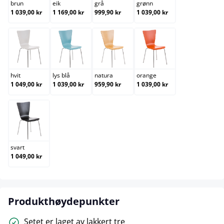
brun
eik
grå
grønn
1 039,00 kr
1 169,00 kr
999,90 kr
1 039,00 kr
hvit
lys blå
natura
orange
hvit
lys blå
natura
orange
1 049,00 kr
1 039,00 kr
959,90 kr
1 039,00 kr
svart
svart
1 049,00 kr
Produkthøydepunkter
Setet er laget av lakkert tre