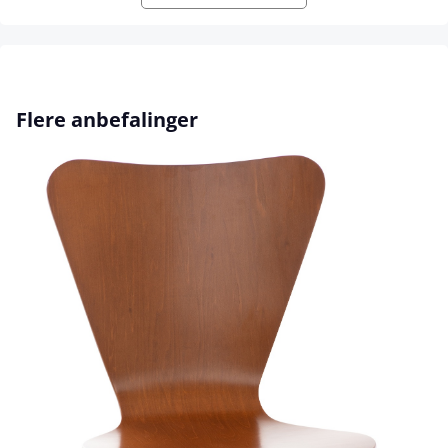
Hopp over produktgalleri
Flere anbefalinger