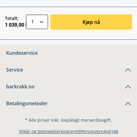
zentheme.component.product.quantitySele
Totalt:
Kjøp nå
1 039,00 kr
Kundeservice
Service
barkrakk.no
Betalingsmetoder
* Alle priser inkl. lovpålagt merverdiavgift.
Vilkår og betingelser
Angrerett
Personvern
Avtrykk