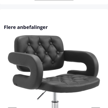
Hopp over produktgalleri
Flere anbefalinger