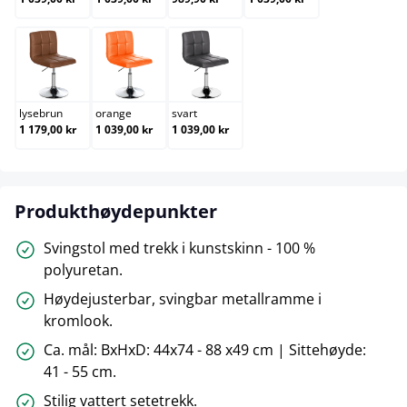
lysebrun
orange
svart
lysebrun
orange
svart
1 179,00 kr
1 039,00 kr
1 039,00 kr
Produkthøydepunkter
Svingstol med trekk i kunstskinn - 100 %
polyuretan.
Høydejusterbar, svingbar metallramme i
kromlook.
Ca. mål: BxHxD: 44x74 - 88 x49 cm | Sittehøyde:
41 - 55 cm.
Stilig vattert setetrekk.