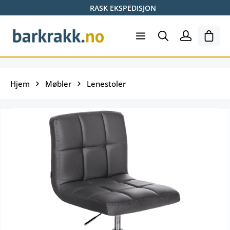
RASK EKSPEDISJON
Hopp til hovedinnhold
Hand
Hjem
Møbler
Lenestoler