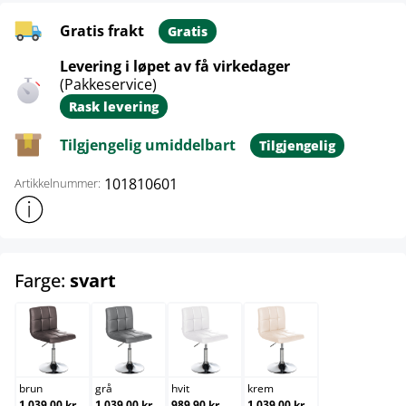
Gratis frakt
Gratis
Levering i løpet av få virkedager
(Pakkeservice)
Rask levering
Tilgjengelig umiddelbart
Tilgjengelig
101810601
Artikkelnummer:
Vis mer produktinformasjon
select
Farge:
svart
brun
grå
hvit
krem
brun
grå
hvit
krem
1 039,00 kr
1 039,00 kr
989,90 kr
1 039,00 kr