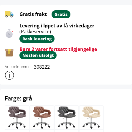
Gratis frakt
Gratis
Levering i løpet av få virkedager
(Pakkeservice)
Rask levering
Bare 2 varer fortsatt tilgjengelige
Nesten utsolgt
308222
Artikkelnummer:
Vis mer produktinformasjon
select
Farge:
grå
brun
cognac
grå
krem