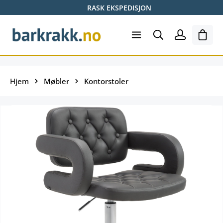
RASK EKSPEDISJON
Hopp til hovedinnhold
Hand
Hjem
Møbler
Kontorstoler