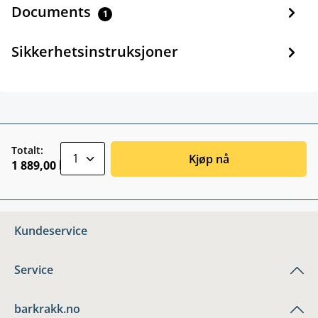
Documents
1
Sikkerhetsinstruksjoner
zentheme.component.product.quantitySele
Totalt:
Kjøp nå
1 889,00 kr
Kundeservice
Service
barkrakk.no