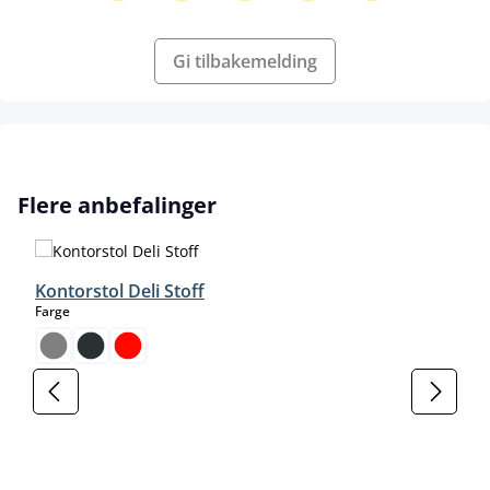
Gi tilbakemelding
Hopp over produktgalleri
Flere anbefalinger
Kontorstol Deli Stoff
select
Farge