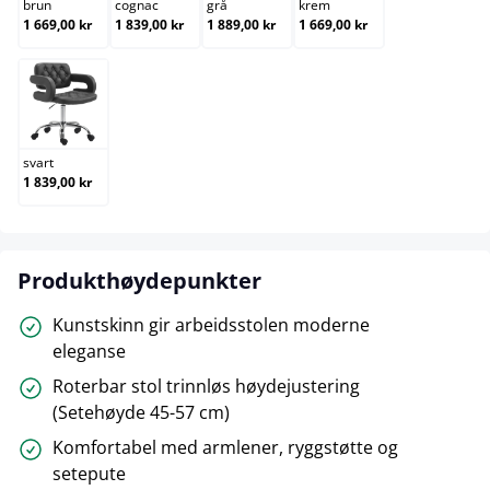
brun
cognac
grå
krem
1 669,00 kr
1 839,00 kr
1 889,00 kr
1 669,00 kr
svart
svart
1 839,00 kr
Produkthøydepunkter
Kunstskinn gir arbeidsstolen moderne
eleganse
Roterbar stol trinnløs høydejustering
(Setehøyde 45-57 cm)
Komfortabel med armlener, ryggstøtte og
setepute