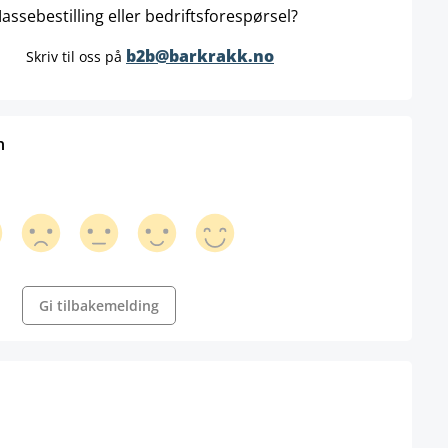
assebestilling eller bedriftsforespørsel?
b2b@barkrakk.no
Skriv til oss på
n
Gi tilbakemelding