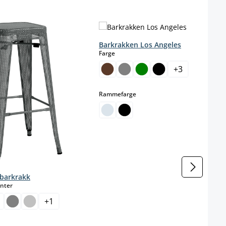
Barkrakken Los Angeles
select
Farge
+
3
select
Rammefarge
 barkrakk
select
anter
+
1