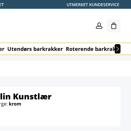
ET
UTMERKET KUNDESERVICE
Handle
er
Utendørs barkrakker
Roterende barkrakker
M
lin Kunstlær
rge:
krom