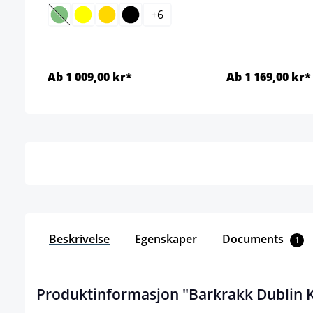
+
6
(Dette alternativet er foreløpig ikke tilgjengelig.)
Ab 1 009,00 kr*
Ab 1 169,00 kr*
Detaljer
Detal
Beskrivelse
Egenskaper
Documents
1
Produktinformasjon "Barkrakk Dublin 