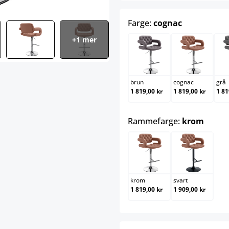
select
Farge:
cognac
+1 mer
brun
cognac
brun
cognac
grå
1 819,00 kr
1 819,00 kr
1 81
select
Rammefarge:
krom
krom
svart
krom
svart
1 819,00 kr
1 909,00 kr