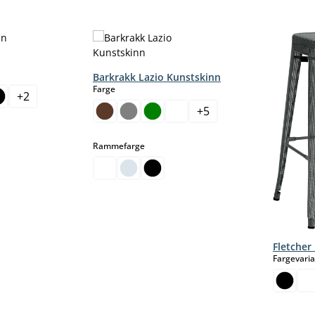
Barkrakk Lazio Kunstskinn
select
Farge
+
2
 alternativet er foreløpig ikke tilgjengelig.)
+
5
select
Rammefarge
Fletcher
Fargevari