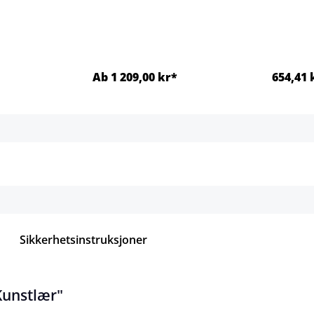
Ab 1 209,00 kr*
654,41 
jer
Detaljer
Sikkerhetsinstruksjoner
Kunstlær"