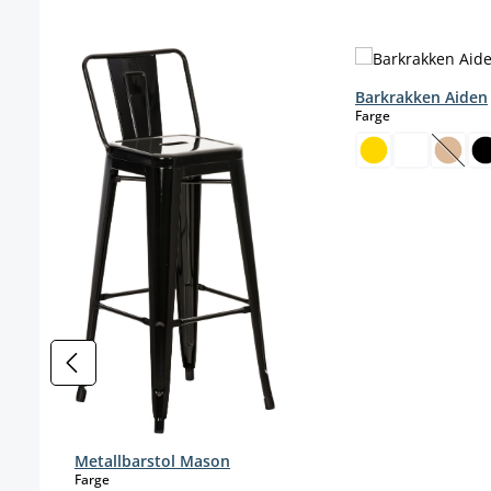
Hopp over produktgalleri
Barkrakken Aiden
select
Farge
(Dette
Metallbarstol Mason
select
Farge