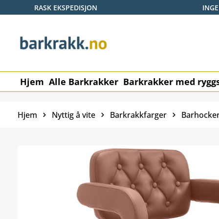
RASK EKSPEDISJON
ING
p til hovedinnhold
Hopp til søk
Gå til hovednavigasjon
Hjem
Alle Barkrakker
Barkrakker med ryggs
Hjem
Nyttig å vite
Barkrakkfarger
Barhocker