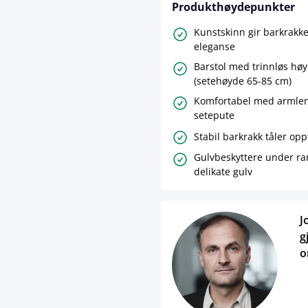
Produkthøydepunkter
Kunstskinn gir barkrak
eleganse
Barstol med trinnløs høy
(setehøyde 65-85 cm)
Komfortabel med armlene
setepute
Stabil barkrakk tåler oppt
Gulvbeskyttere under r
delikate gulv
J
g
o