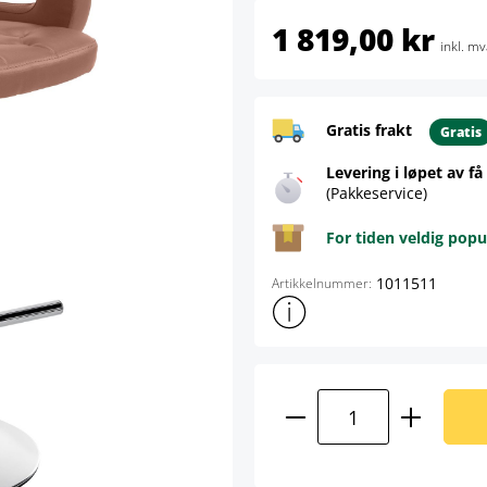
1 819,00 kr
inkl. mv
Gratis frakt
Gratis
Levering i løpet av få
(Pakkeservice)
For tiden veldig popu
1011511
Artikkelnummer:
Vis mer produktinformasjon
Produktmengde: A