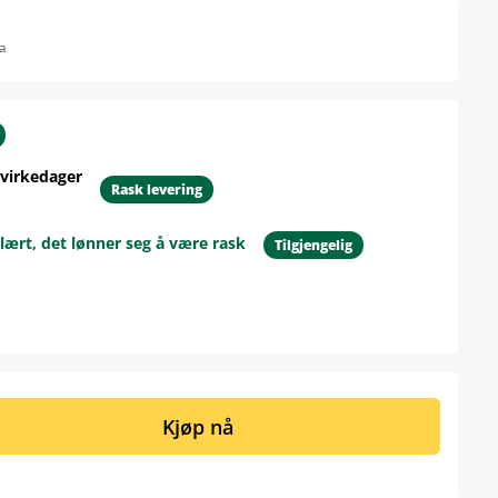
a
 virkedager
Rask levering
lært, det lønner seg å være rask
Tilgjengelig
ngi ønsket mengde eller bruk knappene 
Kjøp nå