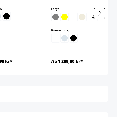
select
ge
select
Farge
+
4
select
Rammefarge
90 kr*
Ab 1 209,00 kr*
Detaljer
Detaljer