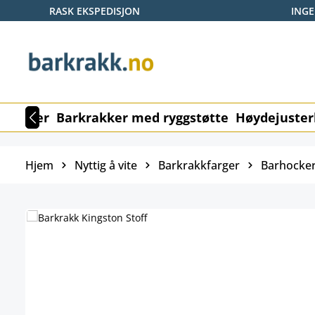
RASK EKSPEDISJON
ING
p til hovedinnhold
Hopp til søk
Gå til hovednavigasjon
rkrakker
Barkrakker med ryggstøtte
Høydejuster
Hjem
Nyttig å vite
Barkrakkfarger
Barhocker