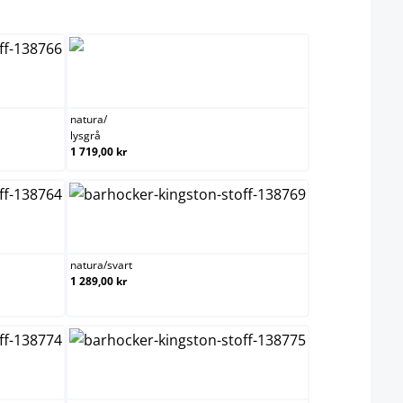
ct
krem
natura/lysgrå
natura
/
lysgrå
1 719,00 kr
mørk grå
natura/svart
natura
/
svart
1 289,00 kr
blå
valnøtt/brun