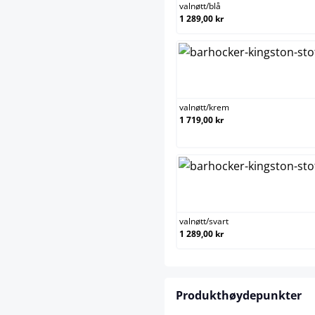
valnøtt
/
blå
1 289,00 kr
valnøtt
valnøtt
/
krem
1 719,00 kr
valnøtt/
valnøtt
/
svart
1 289,00 kr
Produkthøydepunkter