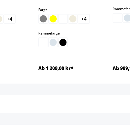
Rammefar
select
Farge
+
4
+
4
select
Rammefarge
Ab 1 209,00 kr*
Ab 999,
jer
Detaljer