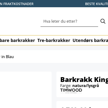
EN FRAKTKOSTNADER
BESTE KVALIT
bare barkrakker
Tre-barkrakker
Utendørs barkr
 in Blau
Barkrakk King
Farge:
natura/lysgrå