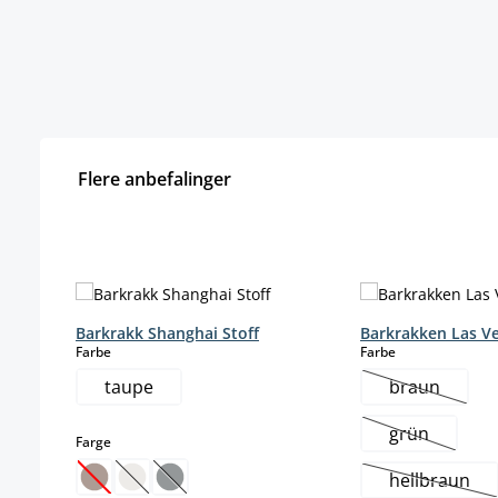
Flere anbefalinger
Hopp over produktgalleri
Barkrakk Shanghai Stoff
Barkrakken Las V
select
select
Farbe
Farbe
taupe
braun
(Dette alter
grün
select
Farge
(Dette altern
hellbraun
(Dette alternativet er foreløpig ikke tilgjengelig.)
(Dette alternativet er foreløpig ikke tilgjengelig.)
(Dette alternativet er foreløpig ikke tilgjengel
(Dette alt