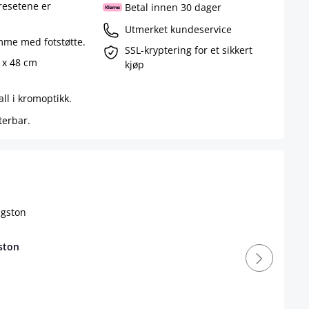
tresetene er
Betal innen 30 dager
Utmerket kundeservice
amme med fotstøtte.
SSL-kryptering for et sikkert
 x 48 cm
kjøp
ll i kromoptikk.
terbar.
ston