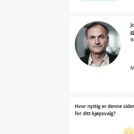
J
g
o
M
Hvor nyttig er denne side
for ditt kjøpsvalg?