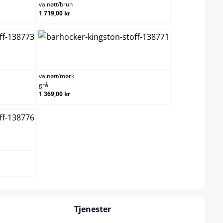
valnøtt
/
brun
1 719,00 kr
/krem
valnøtt/mørk grå
valnøtt
/
mørk
grå
1 369,00 kr
svart
Tjenester