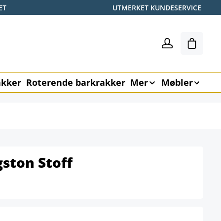
ET
UTMERKET KUNDESERVICE
Handle
akker
Roterende barkrakker
Mer
Møbler
ston Stoff