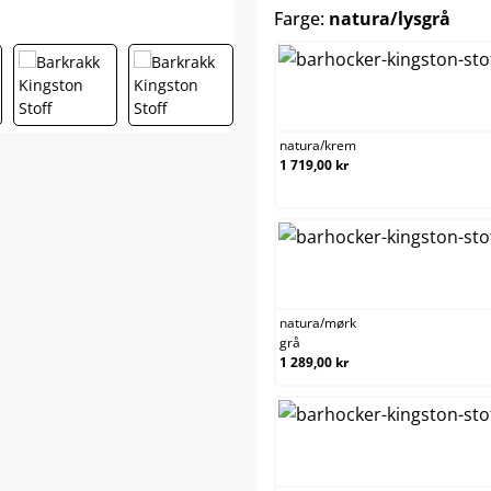
sele
Farge:
natura/lysgrå
natura/
natura
/
krem
1 719,00 kr
natura/
natura
/
mørk
grå
1 289,00 kr
valnøtt/