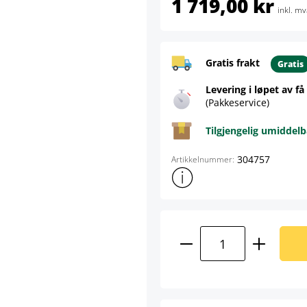
1 719,00 kr
inkl. mv
Gratis frakt
Gratis
Levering i løpet av få
(Pakkeservice)
Tilgjengelig umiddelb
304757
Artikkelnummer:
Vis mer produktinformasjon
Produktmengde: A