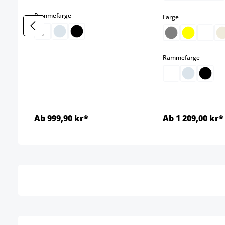
select
Rammefarge
select
Farge
select
Rammefarge
Ab 999,90 kr*
Ab 1 209,00 kr*
Detaljer
Detal