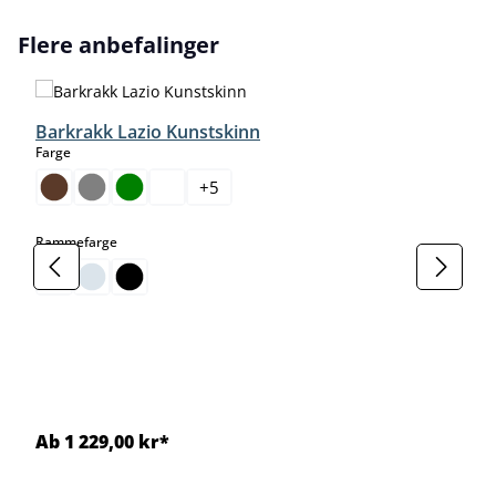
Hopp over produktgalleri
Flere anbefalinger
Barkrakk Lazio Kunstskinn
select
Farge
+
5
select
Rammefarge
Ab 1 229,00 kr*