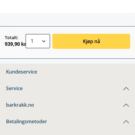
zentheme.component.product.quantitySele
Totalt:
Kjøp nå
939,90 kr
Kundeservice
Service
barkrakk.no
Betalingsmetoder