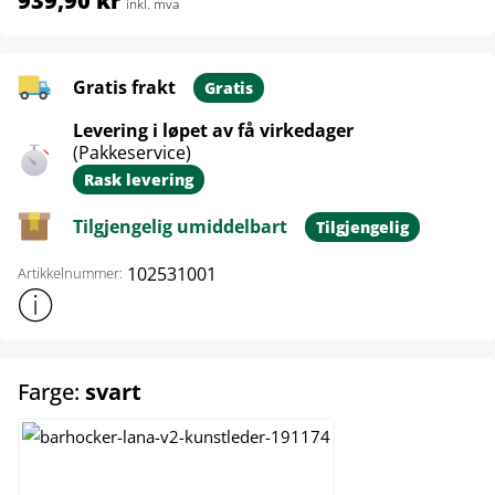
939,90 kr
inkl. mva
Gratis frakt
Gratis
Levering i løpet av få virkedager
(Pakkeservice)
Rask levering
Tilgjengelig umiddelbart
Tilgjengelig
102531001
Artikkelnummer:
Vis mer produktinformasjon
select
Farge:
svart
hvit