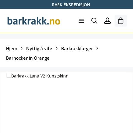
RASK EKSPEDISJON
Hopp til hovedinnhold
Hand
Hjem
Nyttig å vite
Barkrakkfarger
Barhocker in Orange