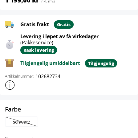
1 199,00 kr
inkl. mva
Gratis frakt
Gratis
Levering i løpet av få virkedager
(Pakkeservice)
Rask levering
Tilgjengelig umiddelbart
Tilgjengelig
102682734
Artikkelnummer:
Vis mer produktinformasjon
select
Farbe
schwarz
(Dette alternativet er foreløpig ikke tilgjengelig.)