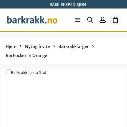
RASK EKSPEDISJON
Hopp til hovedinnhold
Hand
Hjem
Nyttig å vite
Barkrakkfarger
Barhocker in Orange