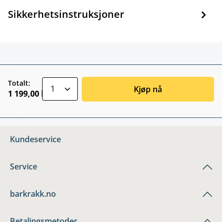
Sikkerhetsinstruksjoner
zentheme.component.product.quantitySele
Totalt:
Kjøp nå
1 199,00 kr
Kundeservice
Service
barkrakk.no
Betalingsmetoder