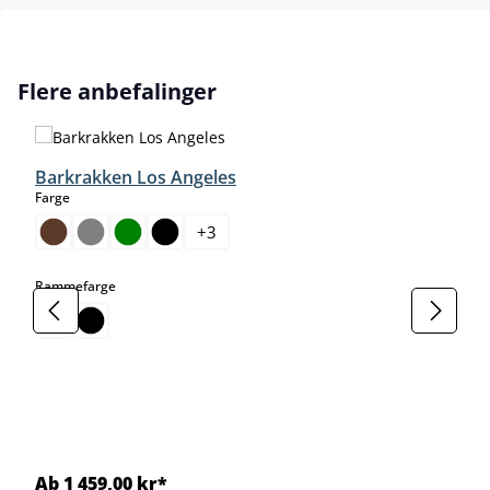
Hopp over produktgalleri
Flere anbefalinger
Barkrakken Los Angeles
select
Farge
+
3
select
Rammefarge
Ab 1 459,00 kr*