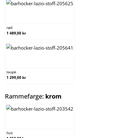
rød
rød
1 489,00 kr
taupe
taupe
1 299,00 kr
select
Rammefarge:
krom
hvit
hvit