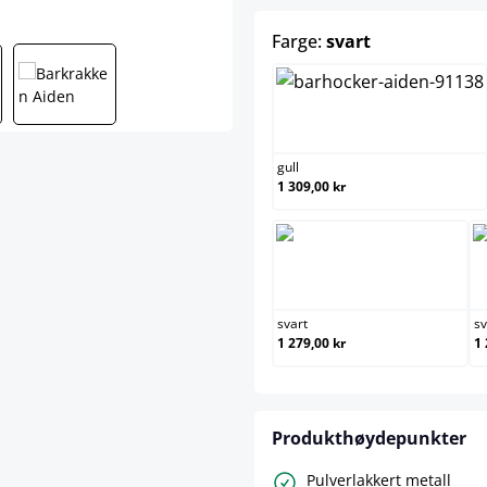
select
Farge:
svart
gull
gull
1 309,00 kr
svart
svart
sv
1 279,00 kr
1 
Produkthøydepunkter
Pulverlakkert metall