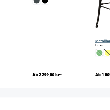
Metallba
sele
Farge
(Dette 
(
Ab 2 299,00 kr*
Ab 1 00
jer
Detaljer