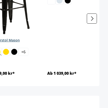
rstol Mason
ct
+
6
alternativet er foreløpig ikke tilgjengelig.)
Dette alternativet er foreløpig ikke tilgjengelig.)
9,00 kr*
Ab 1 039,00 kr*
Detaljer
Detaljer