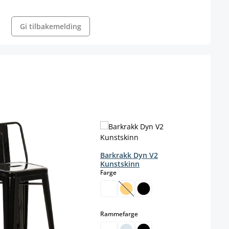
Gi tilbakemelding
Barkrakk Dyn V2
Kunstskinn
select
Farge
(Dette alternativet er foreløpig 
select
Rammefarge