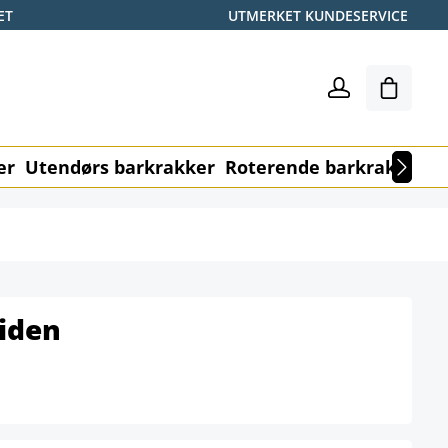
ET
UTMERKET KUNDESERVICE
Handle
er
Utendørs barkrakker
Roterende barkrakker
M
iden