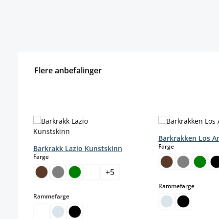
Flere anbefalinger
Hopp over produktgalleri
Barkrakken Los A
select
Farge
Barkrakk Lazio Kunstskinn
select
Farge
+
5
select
Rammefarge
select
Rammefarge