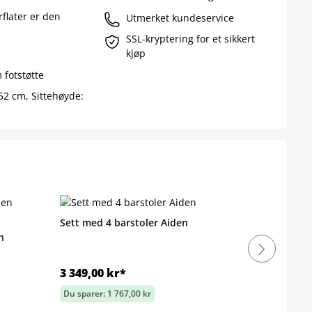
rflater er den
Utmerket kundeservice
SSL-kryptering for et sikkert
kjøp
 fotstøtte
52 cm, Sittehøyde:
Sett med 4 barstoler Aiden
n
3 349,00 kr*
Du sparer: 1 767,00 kr