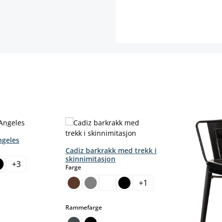
ngeles
Cadiz barkrakk med trekk i
skinnimitasjon
+
3
select
Farge
+
1
select
Rammefarge