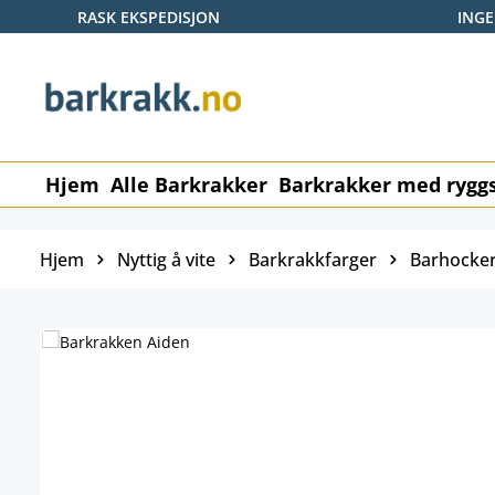
RASK EKSPEDISJON
ING
p til hovedinnhold
Hopp til søk
Gå til hovednavigasjon
Hjem
Alle Barkrakker
Barkrakker med ryggs
Hjem
Nyttig å vite
Barkrakkfarger
Barhocker