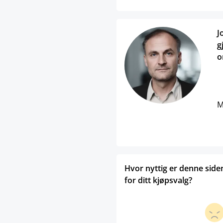
J
g
o
M
Hvor nyttig er denne side
for ditt kjøpsvalg?