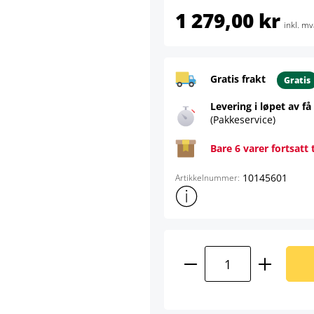
1 279,00 kr
inkl. mv
Gratis frakt
Gratis
Levering i løpet av få
(Pakkeservice)
Bare 6 varer fortsatt 
10145601
Artikkelnummer:
Vis mer produktinformasjon
Produktmengde: A