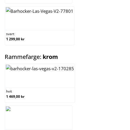
svart
svart
1 299,00 kr
select
Rammefarge:
krom
hvit
hvit
1 469,00 kr
krom