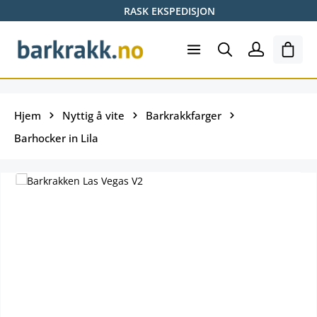
RASK EKSPEDISJON
Hopp til hovedinnhold
Hand
Hjem
Nyttig å vite
Barkrakkfarger
Barhocker in Lila