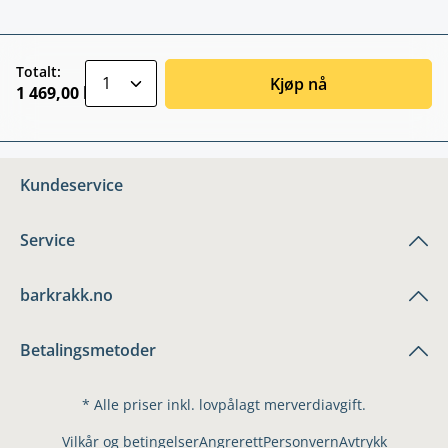
zentheme.component.product.quantitySele
Totalt:
Kjøp nå
1 469,00 kr
Kundeservice
Service
barkrakk.no
Betalingsmetoder
* Alle priser inkl. lovpålagt merverdiavgift.
Vilkår og betingelser
Angrerett
Personvern
Avtrykk