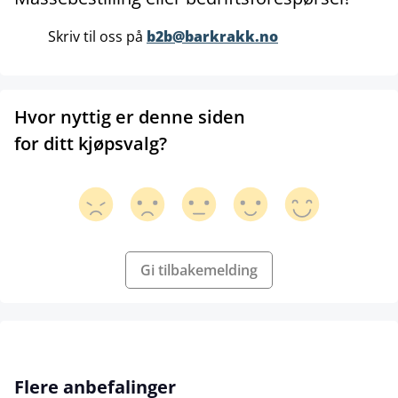
Skriv til oss på
b2b@barkrakk.no
Hvor nyttig er denne siden
for ditt kjøpsvalg?
Gi tilbakemelding
Hopp over produktgalleri
Flere anbefalinger