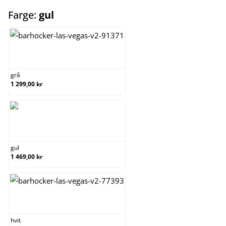
select
Farge:
gul
grå
grå
1 299,00 kr
gul
gul
1 469,00 kr
hvit
hvit