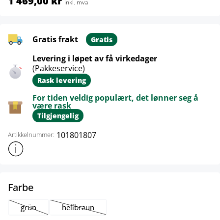
1 469,00 kr
inkl. mva
Gratis frakt
Gratis
Levering i løpet av få virkedager
(Pakkeservice)
Rask levering
For tiden veldig populært, det lønner seg å
være rask
Tilgjengelig
101801807
Artikkelnummer:
Vis mer produktinformasjon
select
Farbe
grün
hellbraun
(Dette alternativet er foreløpig ikke tilgjengelig.)
(Dette alternativet er foreløpig ikke tilgjengelig.)