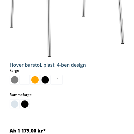
Hover barstol, plast, 4-ben design
select
Farge
+
1
select
Rammefarge
Ab 1 179,00 kr*