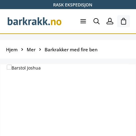
RASK EKSPEDISJON
Hopp til hovedinnhold
Hand
Hjem
Mer
Barkrakker med fire ben