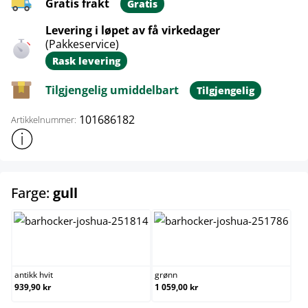
Gratis frakt
Gratis
Levering i løpet av få virkedager
(Pakkeservice)
Rask levering
Tilgjengelig umiddelbart
Tilgjengelig
101686182
Artikkelnummer:
Vis mer produktinformasjon
select
Farge:
gull
antikk hvit
grønn
antikk hvit
grønn
939,90 kr
1 059,00 kr