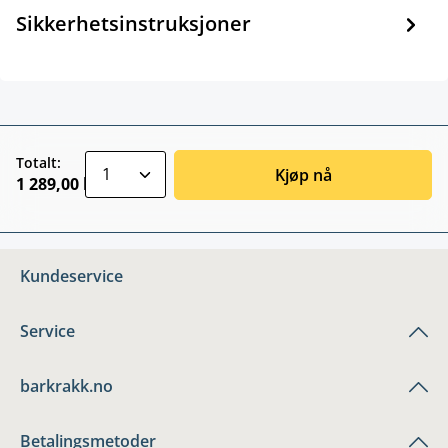
Sikkerhetsinstruksjoner
zentheme.component.product.quantitySele
Totalt:
Kjøp nå
1 289,00 kr
Kundeservice
Service
barkrakk.no
Betalingsmetoder