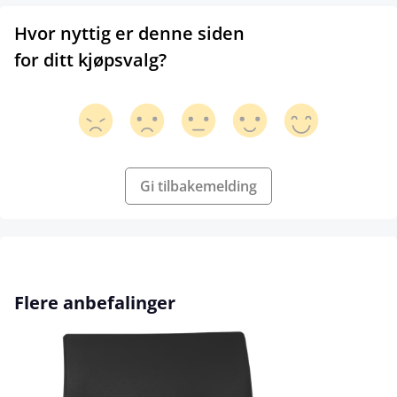
Hvor nyttig er denne siden
for ditt kjøpsvalg?
Gi tilbakemelding
Hopp over produktgalleri
Flere anbefalinger