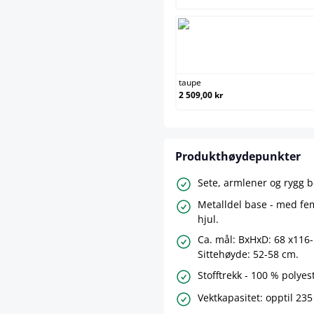
taupe
taupe
2 509,00 kr
Produkthøydepunkter
Sete, armlener og rygg b
Metalldel base - med fem
hjul.
Ca. mål: BxHxD: 68 x116
Sittehøyde: 52-58 cm.
Stofftrekk - 100 % polyes
Vektkapasitet: opptil 235