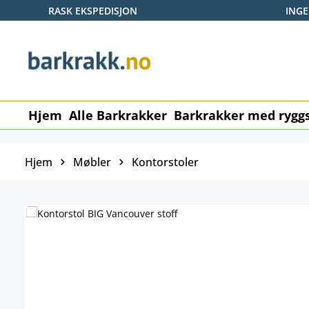
RASK EKSPEDISJON
ING
p til hovedinnhold
Hopp til søk
Gå til hovednavigasjon
Hjem
Alle Barkrakker
Barkrakker med ryggs
Hjem
Møbler
Kontorstoler