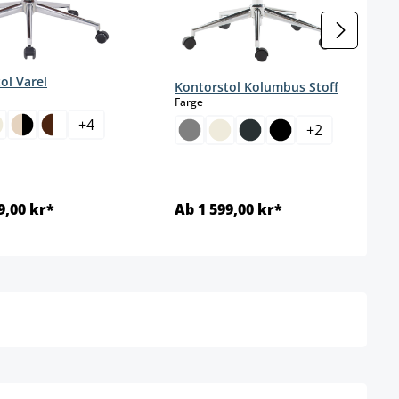
ol Varel
Kontorstol Kolumbus Stoff
ct
select
Farge
+
4
+
2
9,00 kr*
Ab 1 599,00 kr*
Detaljer
Detaljer