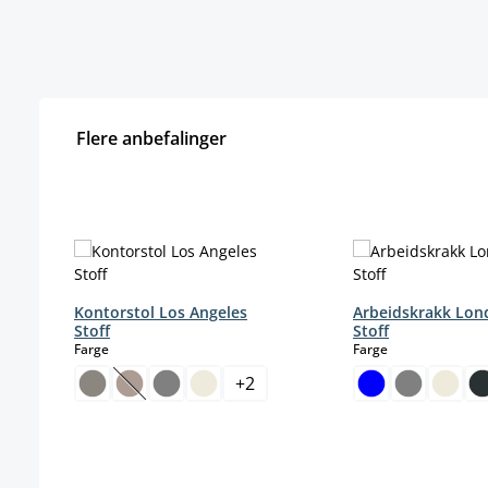
Flere anbefalinger
Hopp over produktgalleri
Kontorstol Los Angeles
Arbeidskrakk Lon
Stoff
Stoff
select
select
Farge
Farge
+
2
(Dette alternativet er foreløpig ikke tilgjengelig.)