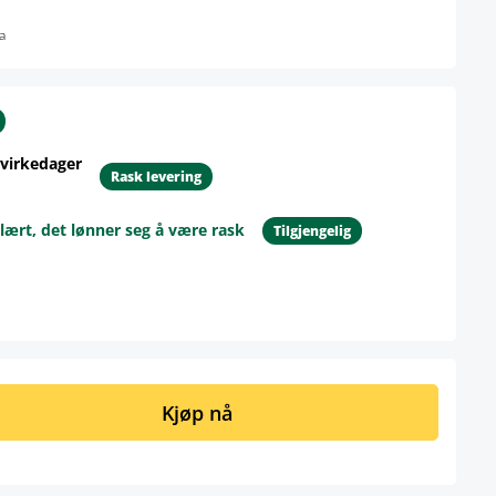
a
 virkedager
Rask levering
lært, det lønner seg å være rask
Tilgjengelig
ngi ønsket mengde eller bruk knappene 
Kjøp nå