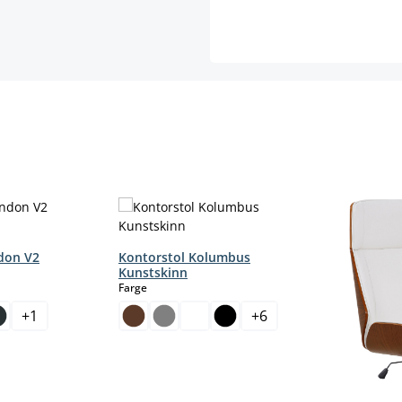
don V2
Kontorstol Kolumbus
Kunstskinn
select
Farge
+
1
+
6