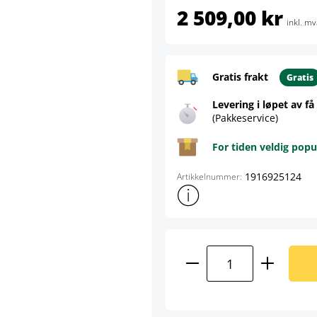
2 509,00 kr
inkl. mv
Gratis frakt
Gratis
Levering i løpet av få
(Pakkeservice)
For tiden veldig popu
1916925124
Artikkelnummer:
Vis mer produktinformasjon
Produktmengde: A