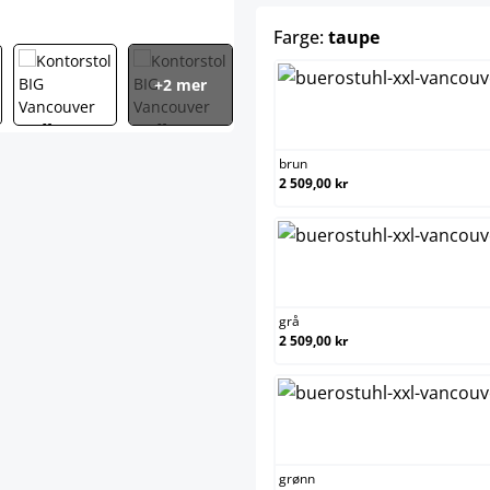
select
Farge:
taupe
+2 mer
brun
brun
2 509,00 kr
grå
grå
2 509,00 kr
grønn
grønn