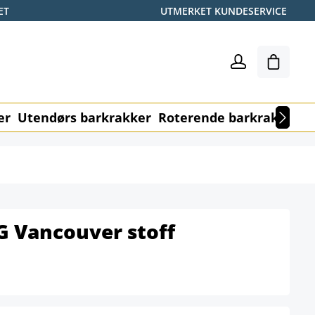
ET
UTMERKET KUNDESERVICE
Handle
er
Utendørs barkrakker
Roterende barkrakker
M
G Vancouver stoff