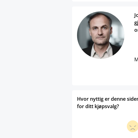
J
g
o
M
Hvor nyttig er denne side
for ditt kjøpsvalg?