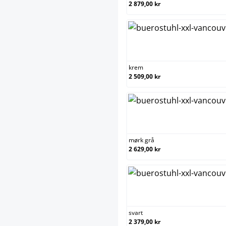
2 879,00 kr
krem
krem
2 509,00 kr
mørk 
mørk grå
2 629,00 kr
svart
svart
2 379,00 kr