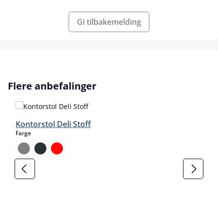
Gi tilbakemelding
Hopp over produktgalleri
Flere anbefalinger
Kontorstol Deli Stoff
select
Farge