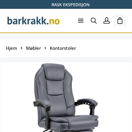
RASK EKSPEDISJON
Hopp til hovedinnhold
Hand
Hjem
Møbler
Kontorstoler