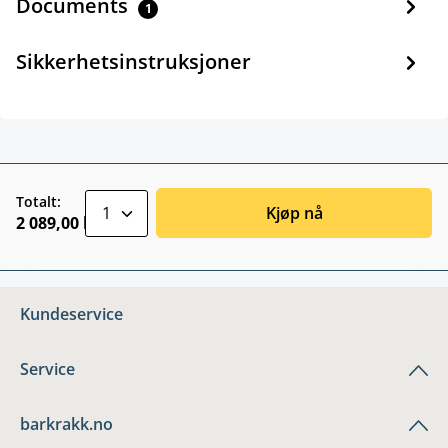
Documents
1
Sikkerhetsinstruksjoner
zentheme.component.product.quantitySele
Totalt:
Kjøp nå
2 089,00 kr
Kundeservice
Service
barkrakk.no