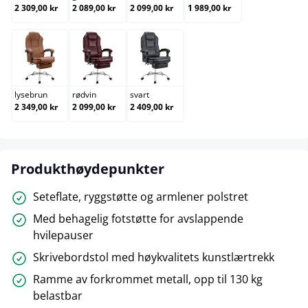
2 309,00 kr
2 089,00 kr
2 099,00 kr
1 989,00 kr
lysebrun
rødvin
svart
lysebrun
rødvin
svart
2 349,00 kr
2 099,00 kr
2 409,00 kr
Produkthøydepunkter
Seteflate, ryggstøtte og armlener polstret
Med behagelig fotstøtte for avslappende
hvilepauser
Skrivebordstol med høykvalitets kunstlærtrekk
Ramme av forkrommet metall, opp til 130 kg
belastbar