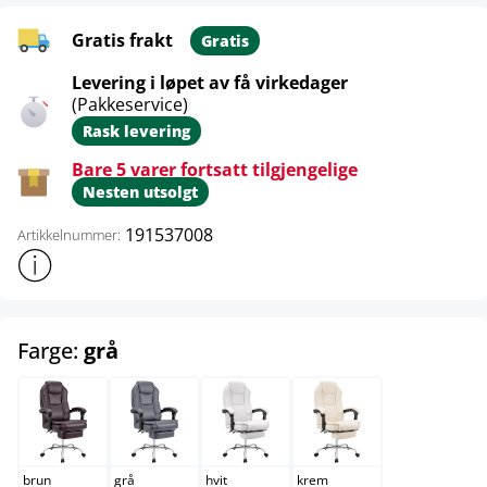
Gratis frakt
Gratis
Levering i løpet av få virkedager
(Pakkeservice)
Rask levering
Bare 5 varer fortsatt tilgjengelige
Nesten utsolgt
191537008
Artikkelnummer:
Vis mer produktinformasjon
select
Farge:
grå
brun
grå
hvit
krem
brun
grå
hvit
krem