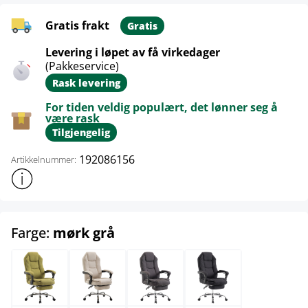
Gratis frakt
Gratis
Levering i løpet av få virkedager
(Pakkeservice)
Rask levering
For tiden veldig populært, det lønner seg å
være rask
Tilgjengelig
192086156
Artikkelnummer:
Vis mer produktinformasjon
select
Farge:
mørk grå
grønn
krem
mørk grå
svart