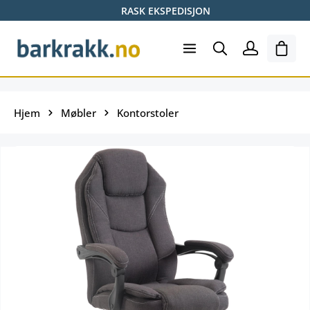
RASK EKSPEDISJON
Hopp til hovedinnhold
Hand
Hjem
Møbler
Kontorstoler