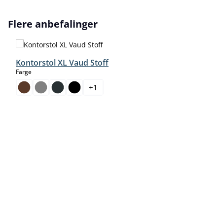
Hopp over produktgalleri
Flere anbefalinger
Kontorstol XL Vaud Stoff
select
Farge
+
1