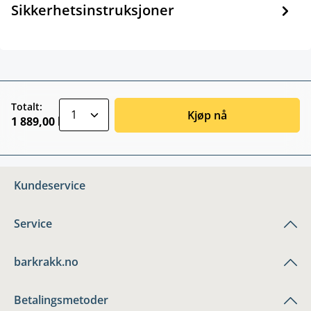
Sikkerhetsinstruksjoner
zentheme.component.product.quantitySele
Totalt:
Kjøp nå
1 889,00 kr
Kundeservice
Service
barkrakk.no
Betalingsmetoder