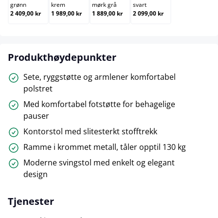
grønn
krem
mørk grå
svart
2 409,00 kr
1 989,00 kr
1 889,00 kr
2 099,00 kr
Produkthøydepunkter
Sete, ryggstøtte og armlener komfortabel
polstret
Med komfortabel fotstøtte for behagelige
pauser
Kontorstol med slitesterkt stofftrekk
Ramme i krommet metall, tåler opptil 130 kg
Moderne svingstol med enkelt og elegant
design
Tjenester