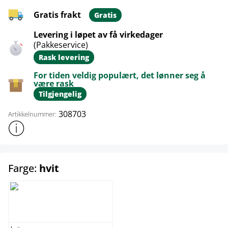
Gratis frakt
Gratis
Levering i løpet av få virkedager
(Pakkeservice)
Rask levering
For tiden veldig populært, det lønner seg å
være rask
Tilgjengelig
308703
Artikkelnummer:
Vis mer produktinformasjon
select
Farge:
hvit
hvit