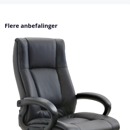
Hopp over produktgalleri
Flere anbefalinger