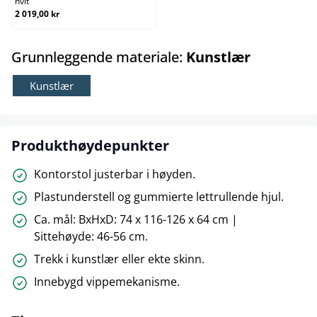
hvit
2 019,00 kr
select
Grunnleggende materiale:
Kunstlær
Kunstlær
Produkthøydepunkter
Kontorstol justerbar i høyden.
Plastunderstell og gummierte lettrullende hjul.
Ca. mål: BxHxD: 74 x 116-126 x 64 cm |
Sittehøyde: 46-56 cm.
Trekk i kunstlær eller ekte skinn.
Innebygd vippemekanisme.