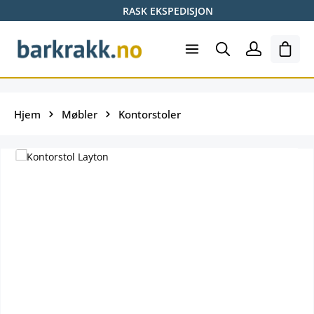
RASK EKSPEDISJON
Hopp til hovedinnhold
Hand
Hjem
Møbler
Kontorstoler