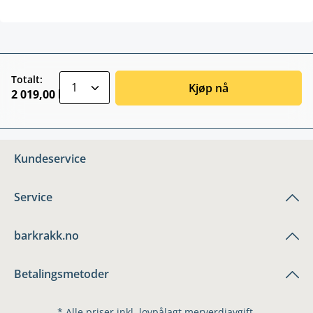
zentheme.component.product.quantitySele
Totalt:
Kjøp nå
2 019,00 kr
Kundeservice
Service
barkrakk.no
Betalingsmetoder
* Alle priser inkl. lovpålagt merverdiavgift.