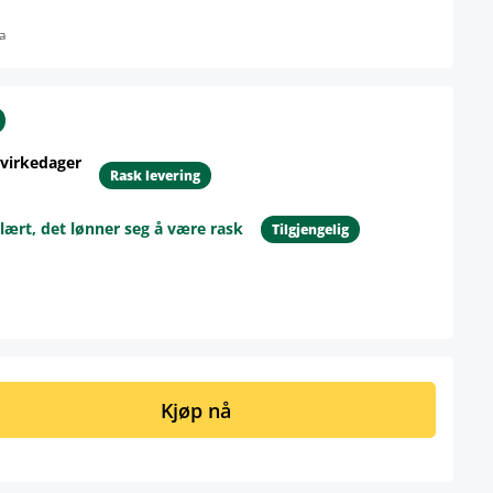
a
 virkedager
Rask levering
lært, det lønner seg å være rask
Tilgjengelig
ngi ønsket mengde eller bruk knappene 
Kjøp nå