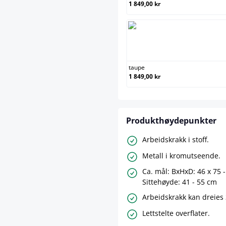
1 849,00 kr
taup
taupe
1 849,00 kr
Produkthøydepunkter
Arbeidskrakk i stoff.
Metall i kromutseende.
Ca. mål: BxHxD: 46 x 75 -
Sittehøyde: 41 - 55 cm
Arbeidskrakk kan dreies 
Lettstelte overflater.