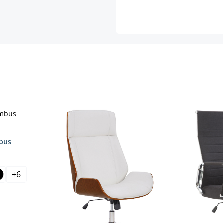
bus
+
6