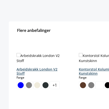
Flere anbefalinger
Hopp over produktgalleri
Arbeidskrakk London V2
Kontorstol Kolum
Stoff
Kunstskinn
select
select
Farge
Farge
+
1