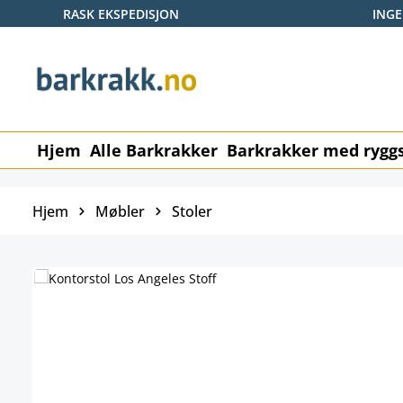
RASK EKSPEDISJON
ING
p til hovedinnhold
Hopp til søk
Gå til hovednavigasjon
Hjem
Alle Barkrakker
Barkrakker med ryggs
Hjem
Møbler
Stoler