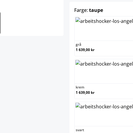
select
Farge:
taupe
grå
grå
1 639,00 kr
krem
krem
1 639,00 kr
svart
svart