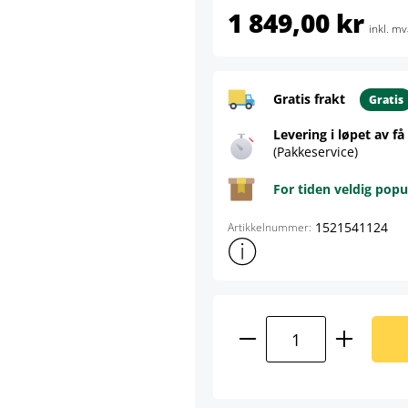
1 849,00 kr
inkl. mv
Gratis frakt
Gratis
Levering i løpet av få
(Pakkeservice)
For tiden veldig popu
1521541124
Artikkelnummer:
Vis mer produktinformasjon
Produktmengde: A