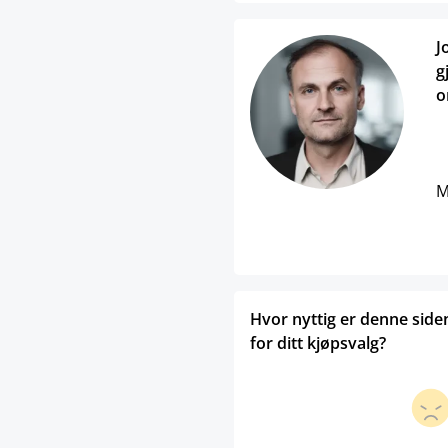
J
g
o
M
Hvor nyttig er denne side
for ditt kjøpsvalg?