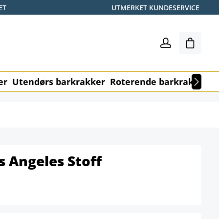
ET
UTMERKET KUNDESERVICE
Handle
er
Utendørs barkrakker
Roterende barkrakker
M
s Angeles Stoff