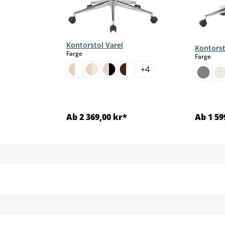
Kontorstol Varel
Kontorst
select
Farge
sele
Farge
+
4
Ab 2 369,00 kr*
Ab 1 59
jer
Detaljer