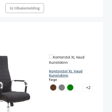
Gi tilbakemelding
Kontorstol XL Vaud
Kunstskinn
select
Farge
+
2