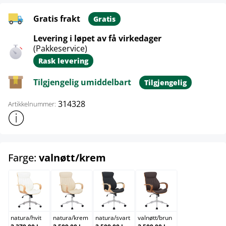
Gratis frakt
Gratis
Levering i løpet av få virkedager
(Pakkeservice)
Rask levering
Tilgjengelig umiddelbart
Tilgjengelig
314328
Artikkelnummer:
Vis mer produktinformasjon
select
Farge:
valnøtt/krem
natura/hvit
natura/krem
natura/svart
valnøtt/brun
natura
/
hvit
natura
/
krem
natura
/
svart
valnøtt
/
brun