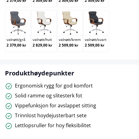
2 379,00 kr
2 509,00 kr
2 509,00 kr
2 509,00 kr
valnøtt/grå
valnøtt/hvit
valnøtt/krem
valnøtt/svart
valnøtt
/
grå
valnøtt
/
hvit
valnøtt
/
krem
valnøtt
/
svart
2 379,00 kr
2 829,00 kr
2 509,00 kr
2 509,00 kr
Produkthøydepunkter
Ergonomisk rygg for god komfort
Solid ramme og slitesterk fot
Vippefunksjon for avslappet sitting
Trinnlost hoydejusterbart sete
Lettlopsruller for hoy fleksibilitet