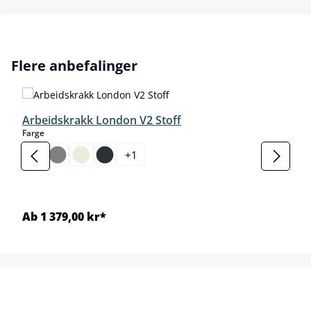
Hopp over produktgalleri
Flere anbefalinger
Arbeidskrakk London V2 Stoff
select
Farge
+
1
Ab 1 379,00 kr*