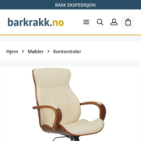
RASK EKSPEDISJON
Hopp til hovedinnhold
Hand
Hjem
Møbler
Kontorstoler