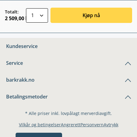
zentheme.component.product.quantitySele
Totalt:
Kjøp nå
2 509,00 kr
Kundeservice
Service
barkrakk.no
Betalingsmetoder
* Alle priser inkl. lovpålagt merverdiavgift.
Vilkår og betingelser
Angrerett
Personvern
Avtrykk