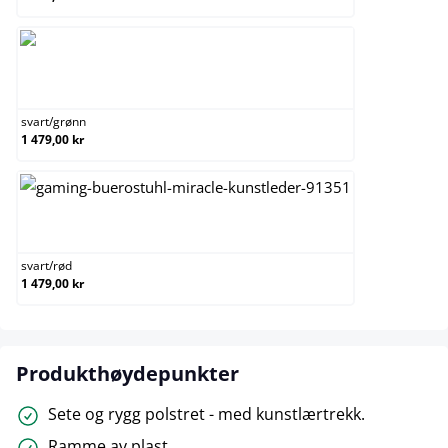
svart/grønn
svart
/
grønn
1 479,00 kr
svart/rød
svart
/
rød
1 479,00 kr
Produkthøydepunkter
Sete og rygg polstret - med kunstlærtrekk.
Ramme av plast.