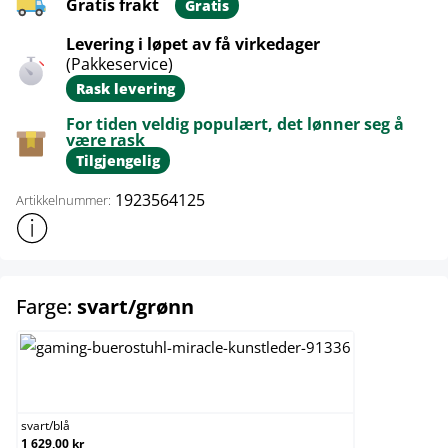
Gratis frakt
Gratis
Levering i løpet av få virkedager
(Pakkeservice)
Rask levering
For tiden veldig populært, det lønner seg å
være rask
Tilgjengelig
1923564125
Artikkelnummer:
Vis mer produktinformasjon
select
Farge:
svart/grønn
svart/blå
svart
/
blå
1 629,00 kr