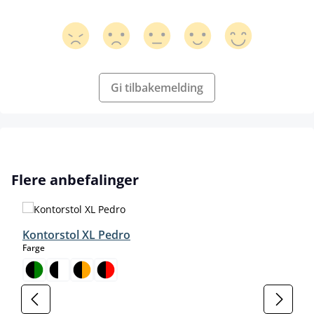
Gi tilbakemelding
Hopp over produktgalleri
Flere anbefalinger
Kontorstol XL Pedro
select
Farge