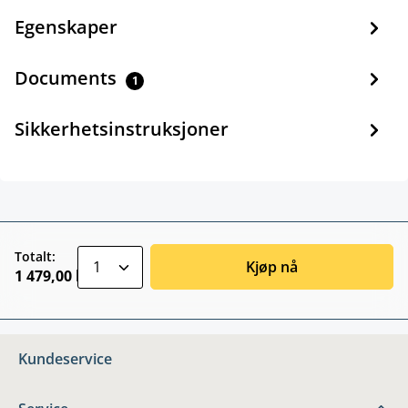
Egenskaper
Documents
1
Sikkerhetsinstruksjoner
zentheme.component.product.quantitySele
Totalt:
Kjøp nå
1 479,00 kr
Kundeservice