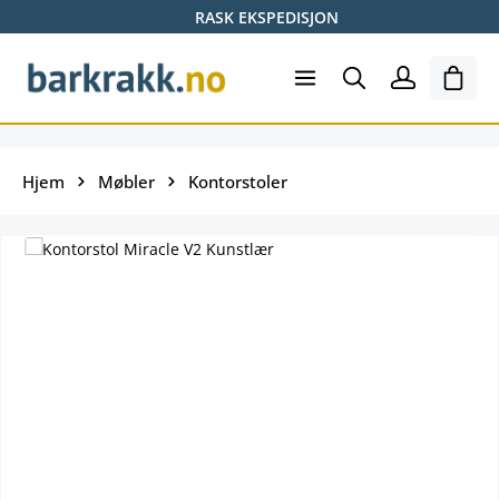
RASK EKSPEDISJON
Hopp til hovedinnhold
Hand
Hjem
Møbler
Kontorstoler