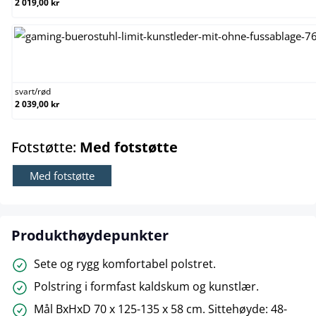
2 019,00 kr
svart/rød
svart
/
rød
2 039,00 kr
select
Fotstøtte:
Med fotstøtte
Med fotstøtte
Produkthøydepunkter
Sete og rygg komfortabel polstret.
Polstring i formfast kaldskum og kunstlær.
Mål BxHxD 70 x 125-135 x 58 cm. Sittehøyde: 48-