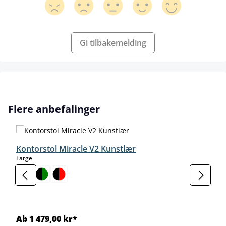
Gi tilbakemelding
Hopp over produktgalleri
Flere anbefalinger
Kontorstol Miracle V2 Kunstlær
select
Farge
Ab 1 479,00 kr*