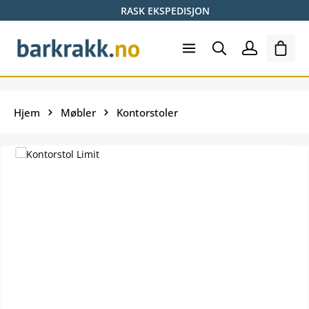
RASK EKSPEDISJON
Hopp til hovedinnhold
Hand
Hjem
Møbler
Kontorstoler