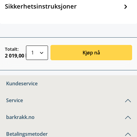
Sikkerhetsinstruksjoner
zentheme.component.product.quantitySele
Totalt:
Kjøp nå
2 019,00 kr
Kundeservice
Service
barkrakk.no
Betalingsmetoder