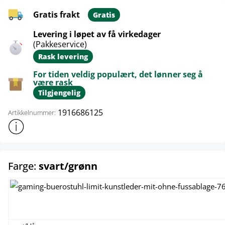
Gratis frakt
Gratis
Levering i løpet av få virkedager
(Pakkeservice)
Rask levering
For tiden veldig populært, det lønner seg å
være rask
Tilgjengelig
1916686125
Artikkelnummer:
Vis mer produktinformasjon
select
Farge:
svart/grønn
svart/blå